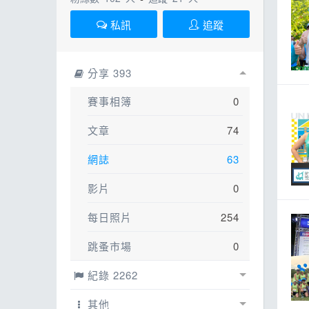
ESG
話
私訊
追蹤
E
其
分享 393
賽事相簿
0
文章
74
網誌
63
影片
0
每日照片
254
跳蚤市場
0
紀錄 2262
紀錄
2223
其他