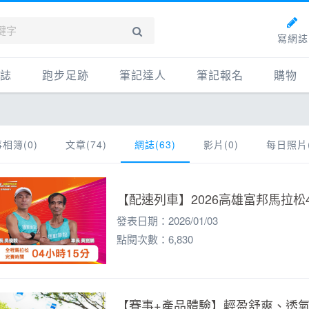
寫網誌
誌
跑步足跡
筆記達人
筆記報名
購物
新網誌
紀錄
筆記達人
購物
牌動態
路線
跑者資料庫
點數商
相簿(0)
文章(74)
網誌(63)
影片(0)
每日照片(
動賽事
配速工具
什麼是
鞋專區
每日照片
【配速列車】2026高雄富邦馬拉松
物故事
筆記隨堂考
發表日期：2026/01/03
科訓練
點閱次數：6,830
康生活
動旅遊
【賽事+產品體驗】輕盈舒爽、透