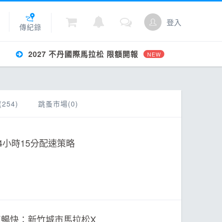
登入
傳紀錄
2027 不丹國際馬拉松 限額開報
NEW
城
254)
跳蚤市場(0)
點數
4小時15分配速策略
氣暢快：新竹城市馬拉松X