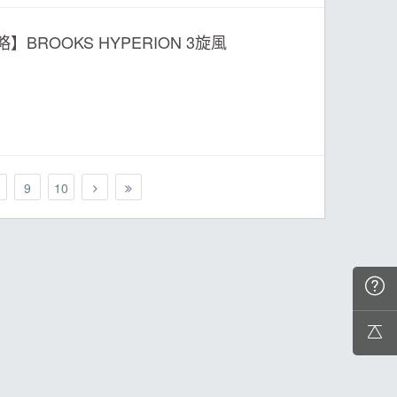
ROOKS HYPERION 3旋風
9
10