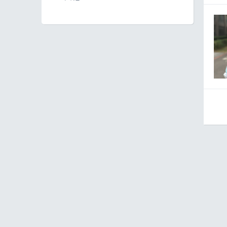
賽事紀錄
配速工具
30
線上馬拉松
7