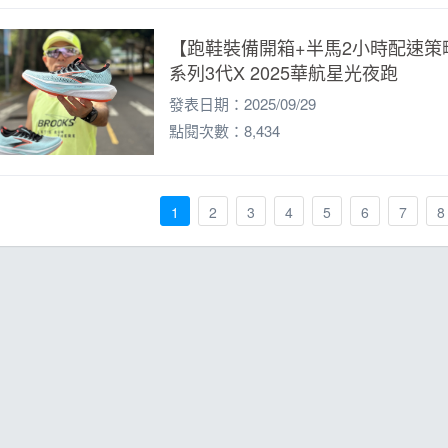
【跑鞋裝備開箱+半馬2小時配速策略】B
系列3代X 2025華航星光夜跑
發表日期：2025/09/29
點閱次數：8,434
1
2
3
4
5
6
7
8