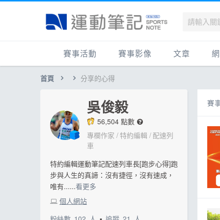
賽事活動
賽事影像
文章
網
首頁
分享的心得
國內
賽事影音相簿
品牌動態
最
國外
跑步好影片
運動賽事
品
吳俊毅
賽事
跟著筆記跑
跑鞋專區
運
56,504 點數
健康品牌風雲賞
人物故事
跑
專欄作家
特約編輯
配速列
車
運科訓練
人
特約編輯運動筆記配速列車長[跑步心得]跑
健康生活
運
步與人生的真諦：沒有捷徑，沒有速成，
活動旅遊
健
唯有......
看更多
個人網站
話題
活
粉絲數
102
人
▪
追蹤
21
人