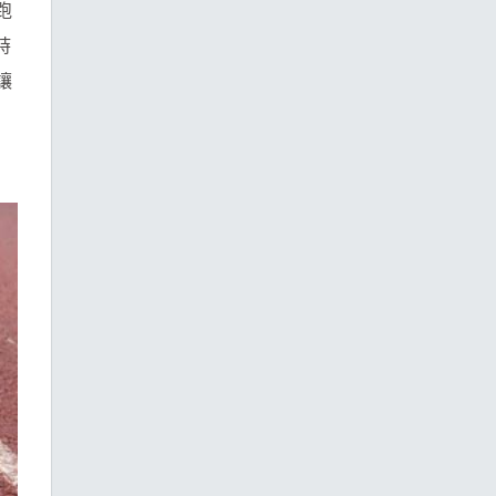
跑
時
讓