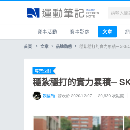
賽事活動
賽事影像
文章
網
首頁
文章
品牌動態
穩紮穩打的實力累積─ SKECHE
國內
賽事影音相簿
品牌動態
最
國外
跑步好影片
運動賽事
品
跟著筆記跑
跑鞋專區
運
專案企劃
健康品牌風雲賞
人物故事
跑
穩紮穩打的實力累積─ SKEC
運科訓練
人
賴信翰
發表於 2020/12/07
20,930
次點閱
健康生活
運
活動旅遊
健
話題
活