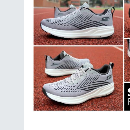
ESG
話
E
其