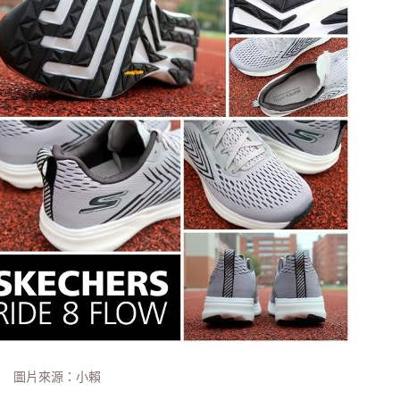
題
SG
它
圖片來源：小賴