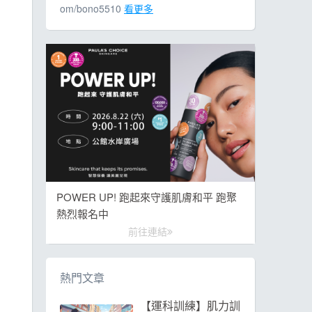
om/bono5510
看更多
POWER UP! 跑起來守護肌膚和平 跑聚
熱烈報名中
前往連結
熱門文章
【運科訓練】肌力訓