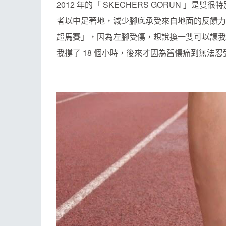
2012 年的「 SKECHERS GORUN 
者以中足著地，減少腳底承受來自地面的反饋力道
超馬賽」，因為左腳受傷，想說換一雙可以讓我更
我撐了 18 個小時，後來才因為舊傷痛到無法忍