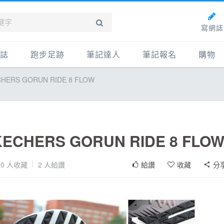
寫網誌
誌
跑步足跡
筆記達人
筆記報名
購物
RS GORUN RIDE 8 FLOW
新網誌
紀錄
筆記達人
購物
牌動態
路線
跑者資料庫
點數商
動賽事
配速工具
什麼是
鞋專區
每日照片
HERS GORUN RIDE 8 FLO
物故事
筆記隨堂考
0
人收藏
2
人給讚
給讚
收藏
分
科訓練
康生活
動旅遊