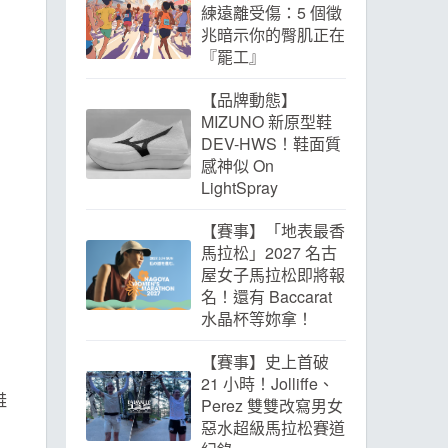
練遠離受傷：5 個徵
兆暗示你的臀肌正在
『罷工』
【品牌動態】
MIZUNO 新原型鞋
DEV-HWS！鞋面質
感神似 On
LightSpray
【賽事】「地表最香
馬拉松」2027 名古
屋女子馬拉松即將報
名！還有 Baccarat
水晶杯等妳拿！
【賽事】史上首破
21 小時！Jolliffe、
鞋
Perez 雙雙改寫男女
惡水超級馬拉松賽道