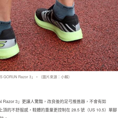
RS GORUN Razor 3」。（圖片來源：小賴）
RUN Razor 3」更讓人驚豔，改良後的足弓推進器，不會有如
上頂的不舒服感，鞋體的重量更控制在 28.5 號（US 10.5）單腳