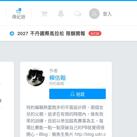
登入
傳紀錄
2027 不丹國際馬拉松 限額開報
NEW
城
作者
點數
賴信翰
W
特約編輯
追蹤
享
特約編輯熱愛跑步的平面設計師、兩個女
兒的父親。追求在有限的時間內，做有效
率的訓練，目前以參加超馬賽事為主，每
場比賽能一點一點突破自己的PB就覺得很
開心。Blog：鮪魚生魚片 http://blog.udn.c