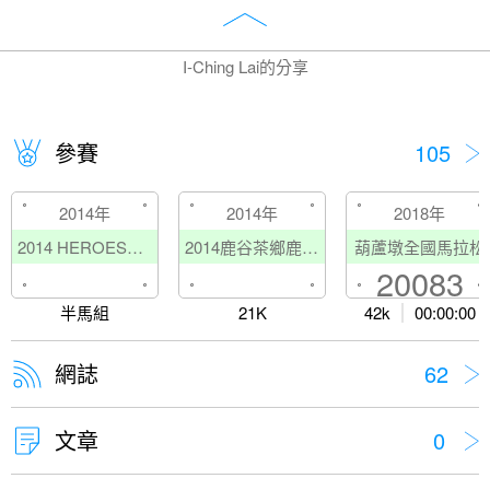
I-Ching Lai的分享
參賽
105
2014年
2014年
2018年
2014 HEROES英雄馬拉松挑戰賽
2014鹿谷茶鄉鹿跑 ─ 品嚐味覺之旅
葫蘆墩全國馬拉松
20083
半馬組
21K
42k
00:00:00
網誌
62
文章
0