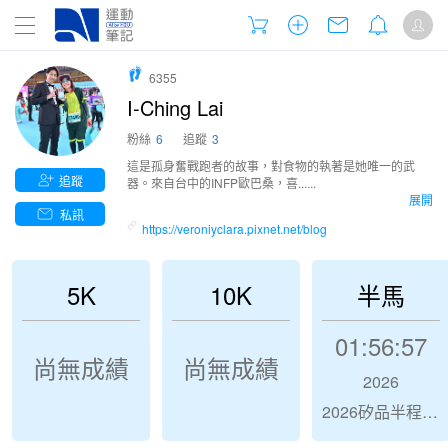
6355
I-Ching Lai
粉絲
6
追蹤
3
這是孤身奮戰跑者的故事，對食物的執著是她唯一的武
追蹤
器。來自台中的INFP歐巴桑，喜......
展開
私訊
https://veroniyclara.pixnet.net/blog
5K
10K
半馬
01:56:57
尚無成績
尚無成績
2026
2026矽品半程馬拉松-乘風而行 奔向未來