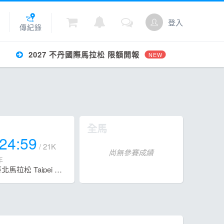
登入
傳紀錄
2027 不丹國際馬拉松 限額開報
NEW
城
點數
全馬
:24:59
/ 21K
尚無參賽成績
年
2022臺北馬拉松 Taipei Marathon