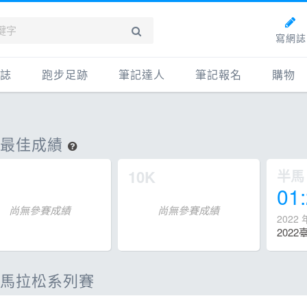
寫網誌
誌
跑步足跡
筆記達人
筆記報名
購物
新網誌
紀錄
筆記達人
購物
牌動態
路線
跑者資料庫
點數商
人最佳成績
動賽事
配速工具
什麼是
10K
半馬
鞋專區
每日照片
01
物故事
筆記隨堂考
尚無參賽成績
尚無參賽成績
2022 
科訓練
康生活
馬拉松系列賽
動旅遊