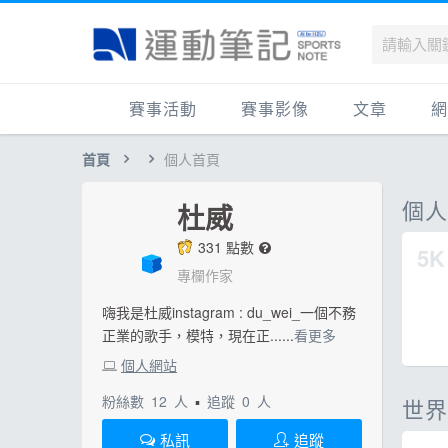
賽事活動
賽事影像
文章
網
首頁
個人首頁
國內
賽事影音相簿
品牌動態
最
國外
跑步好影片
運動賽事
品
個
杜威
跟著筆記跑
跑鞋專區
運
331 點數
5K
健康品牌風雲賞
人物故事
跑
專欄作家
運科訓練
人
嗨我是杜威instagram : du_wei_一個不務
正業的歌手，模特，現在正......
看更多
健康生活
運
個人網站
活動旅遊
健
粉絲數
12
人
▪
追蹤
0
人
世界
話題
活
私訊
追蹤