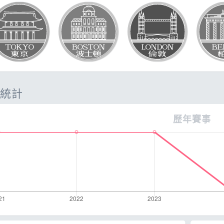
題
SG
它
統計
歷年賽事