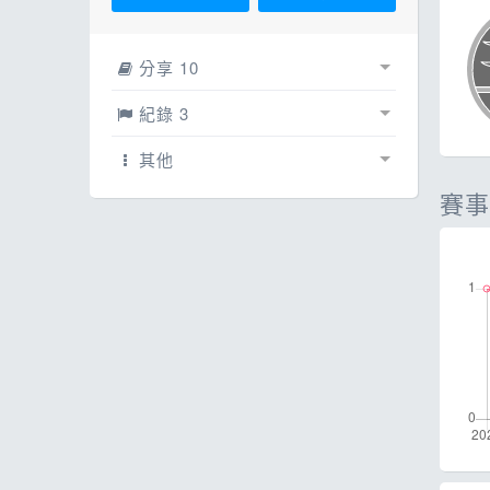
ESG
話
E
分享 10
其
賽事相簿
0
紀錄 3
文章
紀錄
7
0
其他
賽事
網誌
賽事紀錄
配速工具
3
3
影片
線上馬拉松
0
0
每日照片
0
跳蚤市場
0