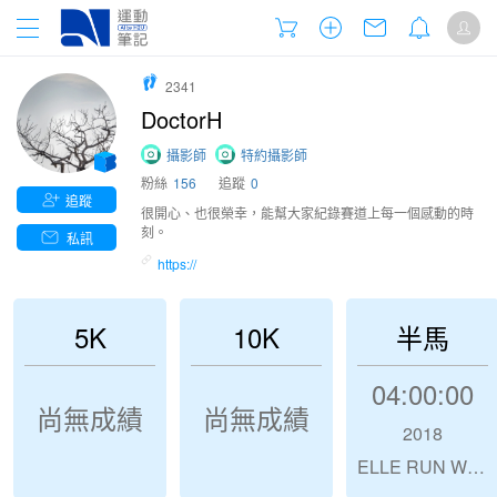
2341
DoctorH
攝影師
特約攝影師
粉絲
156
追蹤
0
追蹤
很開心、也很榮幸，能幫大家紀錄賽道上每一個感動的時
刻。
私訊
https://
5K
10K
半馬
04:00:00
尚無成績
尚無成績
2018
ELLE RUN WITH STYLE