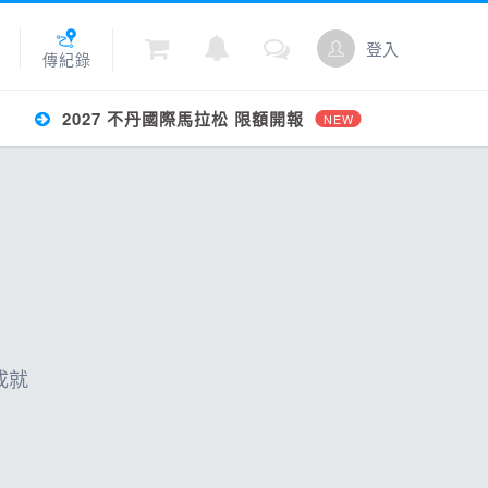
登入
傳紀錄
2027 不丹國際馬拉松 限額開報
NEW
城
點數
成就