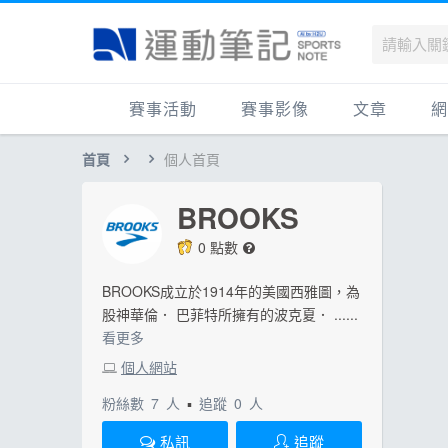
賽事活動
賽事影像
文章
網
首頁
個人首頁
國內
賽事影音相簿
品牌動態
最
國外
跑步好影片
運動賽事
品
BROOKS
跟著筆記跑
跑鞋專區
運
0 點數
健康品牌風雲賞
人物故事
跑
BROOKS成立於1914年的美國西雅圖，為
運科訓練
人
股神華倫． 巴菲特所擁有的波克夏． ......
看更多
健康生活
運
個人網站
活動旅遊
健
粉絲數
7
人
▪
追蹤
0
人
話題
活
私訊
追蹤