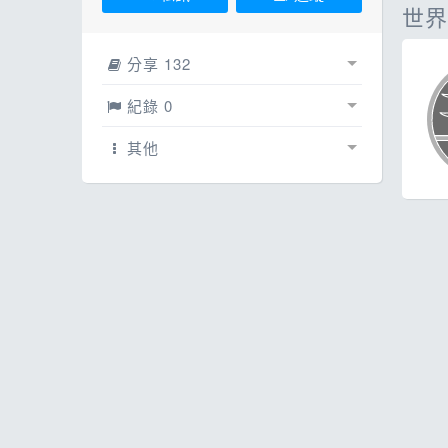
ESG
話
世界
E
分享 132
其
賽事相簿
0
紀錄 0
文章
紀錄
132
0
其他
網誌
賽事紀錄
配速工具
0
0
影片
線上馬拉松
0
0
每日照片
0
跳蚤市場
0