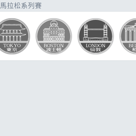
題
馬拉松系列賽
SG
它