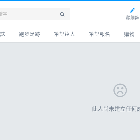
寫網誌
誌
跑步足跡
筆記達人
筆記報名
購物
新網誌
紀錄
筆記達人
購物
牌動態
路線
跑者資料庫
點數商
動賽事
配速工具
什麼是
鞋專區
每日照片
物故事
筆記隨堂考
科訓練
此人尚未建立任何
康生活
動旅遊