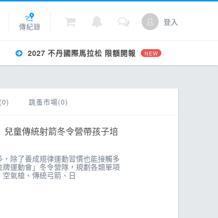
登入
傳紀錄
2027 不丹國際馬拉松 限額開報
NEW
城
0)
跳蚤市場(0)
點數
」兒童傳統射箭冬令營帶孩子培
多，除了養成規律運動習慣也能接觸多
金牌運動會」冬令營隊，規劃各類單項
、空氣槍、傳統弓箭、日