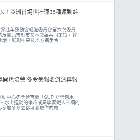
以！亞洲首場世壯運35種運動競
雙北世界壯年運動會組織委員會第六次委員
然及臺北市副市長林奕華共同主持，教
會議，展現中央及地方攜手合
場開烘培營 冬令營報名游泳再報
動中心冬令營首開「SUP 立槳划水
UP 水上運動的樂趣或是學習鐵人三項的
心參加冬令營都可實現你的願