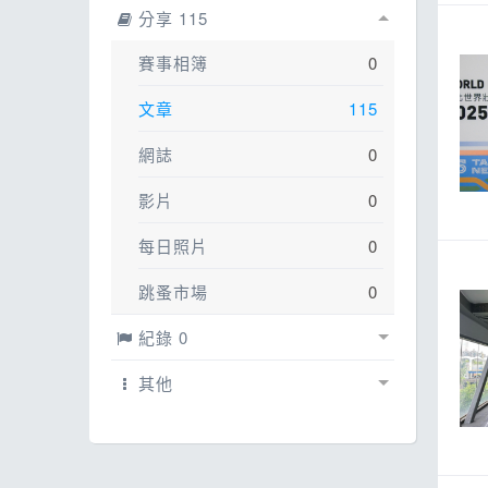
ESG
話
分享 115
E
賽事相簿
0
其
文章
115
網誌
0
影片
0
每日照片
0
跳蚤市場
0
紀錄 0
紀錄
0
其他
賽事紀錄
配速工具
0
線上馬拉松
0