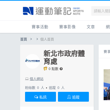
賽事活動
賽事影像
文章
網
首頁
個人首頁
國內
賽事影音相簿
品牌動態
最
國外
跑步好影片
運動賽事
品
新北市政府體
賽事
跟著筆記跑
跑鞋專區
運
育處
健康品牌風雲賞
人物故事
跑
0 點數
運科訓練
人
個人網站
健康生活
運
粉絲數
0
人
▪
追蹤
0
人
活動旅遊
健
私訊
追蹤
話題
活