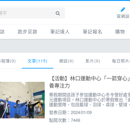
寫網誌
誌
跑步足跡
筆記達人
筆記報名
購物
新網誌
紀錄
筆記達人
購物
牌動態
路線
跑者資料庫
點數商
相簿(0)
文章(115)
網誌(0)
影片(0)
每日照片(
動賽事
配速工具
什麼是
【活動】林口運動中心「一箭穿心
鞋專區
每日照片
養專注力
物故事
筆記隨堂考
寒假期間送孩子參加運動中心冬令營好處
科訓練
元運動項目。林口運動中心於寒假推出「
運動營隊，包括籃球、羽球、桌球、壁球
康生活
發表日期：2024/01/09
點閱次數：7449
動旅遊