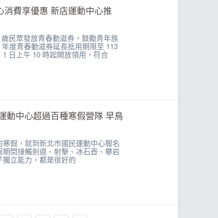
心消費享優惠 新店運動中心推
 22 歲民眾發放青春動滋券，鼓勵青年族
 年度青春動滋券延長抵用期限至 113
1 月 1 日上午 10 時起開放領用，符合
運動中心超過百種寒假營隊 早鳥
的寒假，就到新北市國民運動中心報名
假期間接觸劍道、射擊、冰石壺、攀岩
子獨立能力，都是很好的