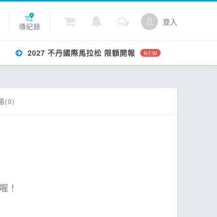
登入
傳紀錄
2027 不丹國際馬拉松 限額開報
NEW
城
(0)
點數
喔！