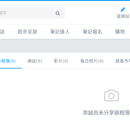
寫網誌
誌
跑步足跡
筆記達人
筆記報名
購物
新網誌
紀錄
筆記達人
購物
牌動態
路線
跑者資料庫
點數商
相簿(0)
網誌(0)
影片(0)
每日照片(0)
跳蚤市場
動賽事
配速工具
什麼是
鞋專區
每日照片
物故事
筆記隨堂考
科訓練
康生活
崇誠尚未分享過相簿
動旅遊