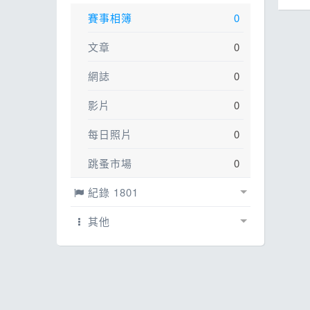
ESG
話
賽事相簿
0
E
文章
0
其
網誌
0
影片
0
每日照片
0
跳蚤市場
0
紀錄 1801
紀錄
1664
其他
賽事紀錄
配速工具
135
線上馬拉松
2