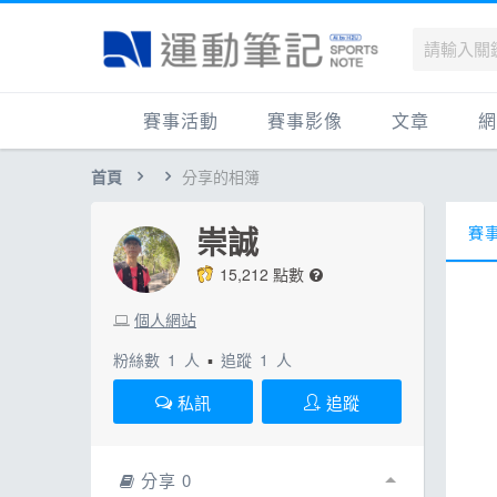
賽事活動
賽事影像
文章
網
首頁
分享的相簿
國內
賽事影音相簿
品牌動態
最
國外
跑步好影片
運動賽事
品
崇誠
賽事
跟著筆記跑
跑鞋專區
運
15,212 點數
健康品牌風雲賞
人物故事
跑
個人網站
運科訓練
人
粉絲數
1
人
▪
追蹤
1
人
健康生活
運
私訊
追蹤
活動旅遊
健
話題
活
分享 0