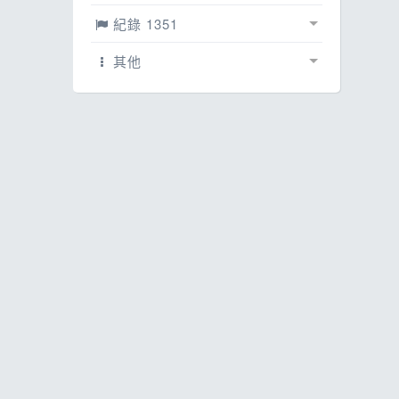
ESG
話
賽事相簿
0
紀錄 1351
E
文章
紀錄
1350
0
其他
其
網誌
賽事紀錄
配速工具
0
0
影片
線上馬拉松
0
1
每日照片
0
跳蚤市場
0