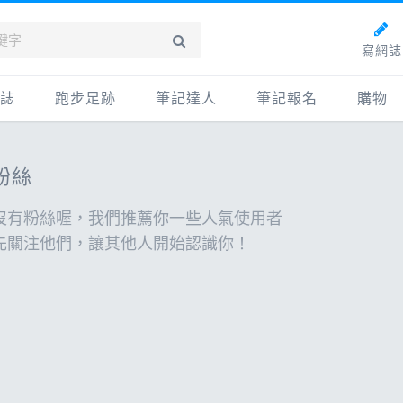
寫網誌
誌
跑步足跡
筆記達人
筆記報名
購物
新網誌
紀錄
筆記達人
購物
粉絲
牌動態
路線
跑者資料庫
點數商
動賽事
配速工具
什麼是
沒有粉絲喔，我們推薦你一些人氣使用者
先關注他們，讓其他人開始認識你！
鞋專區
每日照片
物故事
筆記隨堂考
科訓練
康生活
動旅遊