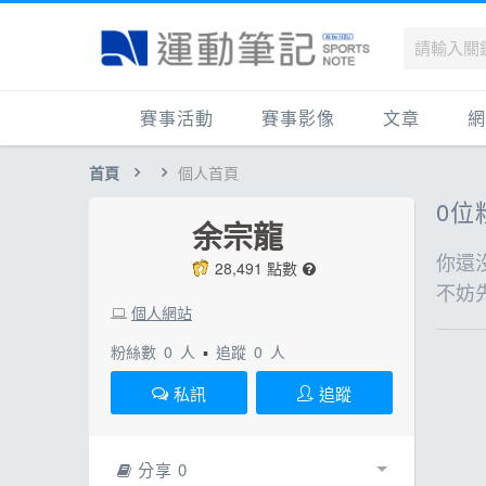
賽事活動
賽事影像
文章
網
首頁
個人首頁
國內
賽事影音相簿
品牌動態
最
0
位
國外
跑步好影片
運動賽事
品
余宗龍
跟著筆記跑
跑鞋專區
運
你還
28,491 點數
不妨
健康品牌風雲賞
人物故事
跑
個人網站
運科訓練
人
粉絲數
0
人
▪
追蹤
0
人
健康生活
運
私訊
追蹤
活動旅遊
健
話題
活
分享 0