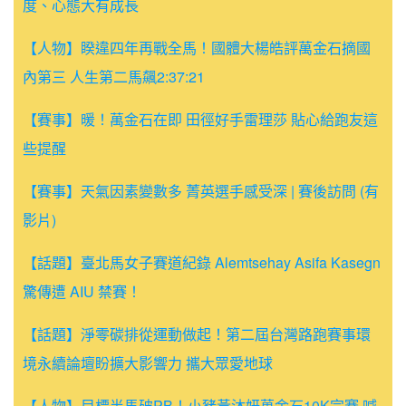
度、心態大有成長
【人物】睽違四年再戰全馬！國體大楊皓評萬金石摘國
內第三 人生第二馬飆2:37:21
【賽事】暖！萬金石在即 田徑好手雷理莎 貼心給跑友這
些提醒
【賽事】天氣因素變數多 菁英選手感受深 | 賽後訪問 (有
影片)
【話題】臺北馬女子賽道紀錄 Alemtsehay Asifa Kasegn
驚傳遭 AIU 禁賽！
【話題】淨零碳排從運動做起！第二屆台灣路跑賽事環
境永續論壇盼擴大影響力 攜大眾愛地球
【人物】目標半馬破PB！小豬黃沐妍萬金石10K完賽 喊