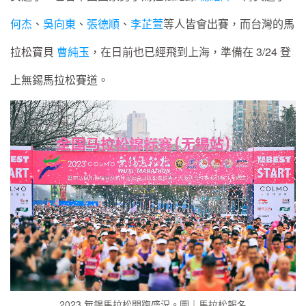
何杰
、
吳向東
、
張德順
、
李芷萱
等人皆會出賽，而台灣的馬
拉松寶貝
曹純玉
，在日前也已經飛到上海，準備在 3/24 登
上無錫馬拉松賽道。
2023 無錫馬拉松開跑盛況。圖｜馬拉松報名