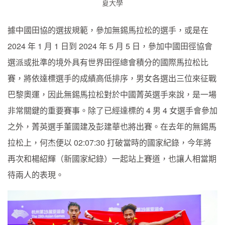
夏大學
據中國田協的選拔規範，參加無錫馬拉松的選手，或是在
2024 年 1 月 1 日到 2024 年 5 月 5 日，參加中國田徑協會
選派或批準的境外具有世界田徑總會積分的國際馬拉松比
賽，將依達標選手的成績高低排序，男女各選出三位來征戰
巴黎奧運，因此無錫馬拉松對於中國菁英選手來說，是一場
非常關鍵的重要賽事。除了已經達標的 4 男 4 女選手會參加
之外，菁英選手董國建及彭建華也將出賽。在去年的無錫馬
拉松上，何杰便以 02:07:30 打破當時的國家紀錄，今年將
再次和楊紹輝（新國家紀錄）一起站上賽道，也讓人相當期
待兩人的表現。