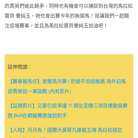
的菁英們彼此競爭，同時也有機會可以捕捉到台灣的馬拉松
寶貝 曹純玉，她也會出賽今年的無錫馬！就讓我們一起關
注這場賽事，並且為馬拉松寶貝曹純玉加油吧！
延伸閱讀：
【賽事報馬仔】首爾馬完賽 ! 舒適平坦超推薦 海外初馬
語喬被這一事鼓勵 (內有影片)
【話題影片】又要引起爭議 ?! 網友歪樓三項目運動員賽
跑 Bolt在模擬賽遇強勁對手
【人物】月月馬！國體大黃華凡連戰五場 馬拉松穩定