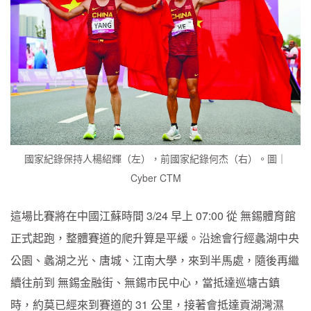
國家紀錄保持人楊紹輝（左），前國家紀錄何杰（右）。圖｜
Cyber CTM
這場比賽將在中國江蘇時間 3/24 早上 07:00 從 無錫體育館
正式起跑，整體賽道的爬升算是平緩。沿途會行經蠡湖中央
公園、蠡湖之光、唐城、江南大學，來到半馬處，隨後再繼
續往前到 無錫金融街、無錫市民中心，當抵達巡塘古鎮
時，約莫已經來到賽道的 31 公里，接著會抵達貢湖灣濕