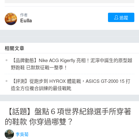
作者
追蹤
Eulla
相關文章
【品牌動態】Nike ACG Kigerfly 亮相！泥濘中誕生的原型越
野跑鞋 已默默征戰一整季！
【評測】從跑步到 HYROX 體能戰，ASICS GT-2000 15 打
造全方位複合訓練的最佳戰靴
【話題】盤點６項世界紀錄選手所穿著
的鞋款 你穿過哪雙？
李吳菊