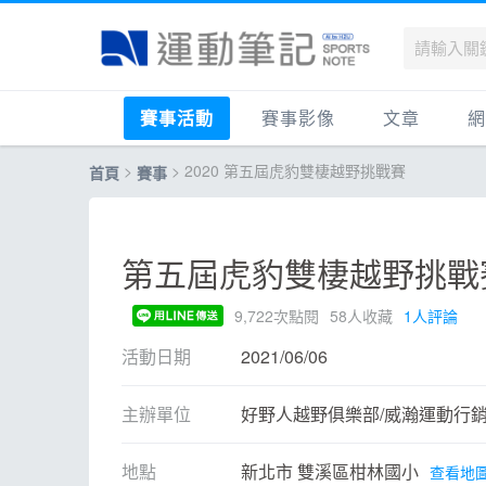
賽事活動
賽事影像
文章
網
>
> 2020 第五屆虎豹雙棲越野挑戰賽
首頁
賽事
國內
賽事影音相簿
品牌動態
最
國外
跑步好影片
運動賽事
品
跟著筆記跑
跑鞋專區
運
第五屆虎豹雙棲越野挑戰賽
健康品牌風雲賞
人物故事
跑
9,722次點閱
58人收藏
1人評論
運科訓練
人
活動日期
2021/06/06
健康生活
運
活動旅遊
健
主辦單位
好野人越野俱樂部/威瀚運動行
話題
活
地點
新北市 雙溪區柑林國小
查看地