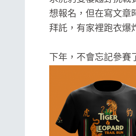
限額
400人
參賽贈品
大會紀念衫、紀念包、完賽獎牌
想報名，但在寫文章
參賽贈品
大會紀念衫、紀念包、完賽獎牌
拜託，有家裡跑衣爆
下年，不會忘記參賽