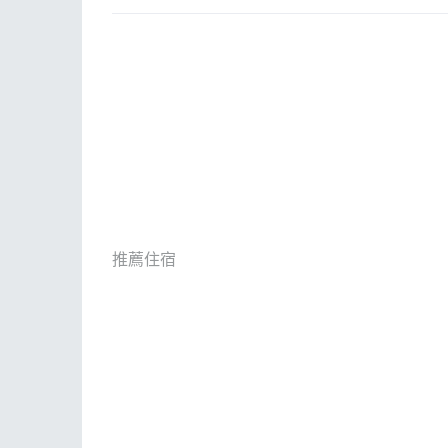
ESG
話
E
其
推薦住宿