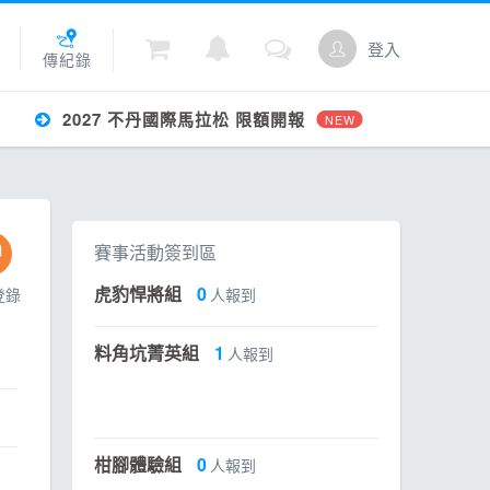
登入
傳紀錄
2027 不丹國際馬拉松 限額開報
NEW
城
賽事活動簽到區
點數
虎豹悍將組
0
登錄
人報到
料角坑菁英組
1
人報到
柑腳體驗組
0
人報到