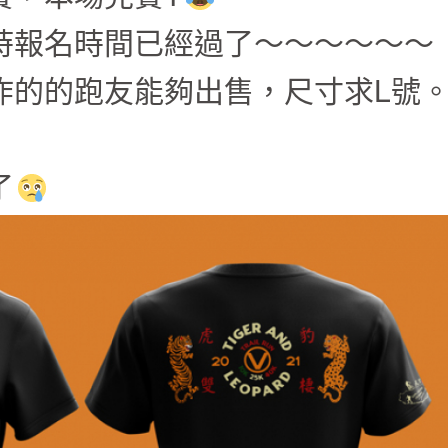
、成績證明書、熱食餐飲
時報名時間已經過了～～～～～～
、成績證明書、熱食餐飲
炸的的跑友能夠出售，尺寸求L號
了