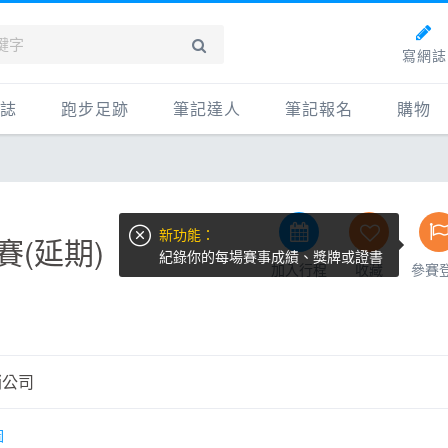
寫網誌
誌
跑步足跡
筆記達人
筆記報名
購物
新網誌
紀錄
筆記達人
購物
牌動態
路線
跑者資料庫
點數商
新功能：
動賽事
配速工具
什麼是
(延期)
紀錄你的每場賽事成績、獎牌或證書
加入行程
收藏
參賽
鞋專區
每日照片
物故事
筆記隨堂考
科訓練
康生活
銷公司
動旅遊
圖