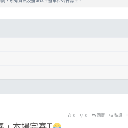
時間，所有資訊及辦法以主辦單位公告為主。
0
0
回覆
私訊
、成績證明書、熱食餐飲
賽，本場完賽T