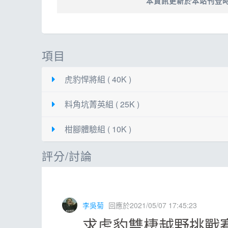
本資訊更新於本站刊登
項目
虎豹悍將組 ( 40K )
料角坑菁英組 ( 25K )
起跑
07:00 雙溪區柑林國小
柑腳體驗組 ( 10K )
起跑
07:15 雙溪區柑林國小
費用
2500元
評分/討論
起跑
07:30 雙溪區柑林國小
費用
1800元
限時
9小時
費用
1300元
限時
6小時
限額
200人
李吳菊
回應於2021/05/07 17:45:23
限時
4小時
限額
300人
參賽贈品
大會紀念衫、紀念包、完賽獎牌
求虎豹雙棲越野挑戰