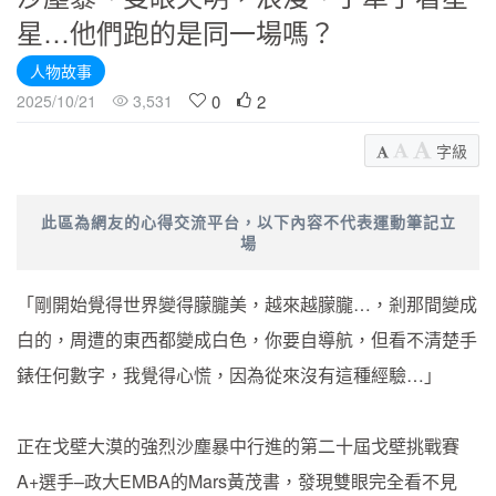
星…他們跑的是同一場嗎？
人物故事
0
2
2025/10/21
3,531
字級
此區為網友的心得交流平台，以下內容不代表運動筆記立
場
「剛開始覺得世界變得朦朧美，越來越朦朧…，剎那間變成
白的，周遭的東西都變成白色，你要自導航，但看不清楚手
錶任何數字，我覺得心慌，因為從來沒有這種經驗…」
正在戈壁大漠的強烈沙塵暴中行進的第二十屆戈壁挑戰賽
A+選手–政大EMBA的Mars黃茂書，發現雙眼完全看不見