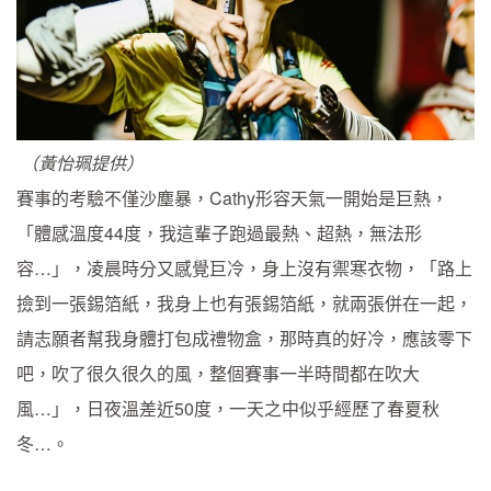
（黃怡珮提供）
賽事的考驗不僅沙塵暴，Cathy形容天氣一開始是巨熱，
「體感溫度44度，我這輩子跑過最熱、超熱，無法形
容…」，凌晨時分又感覺巨冷，身上沒有禦寒衣物，「路上
撿到一張錫箔紙，我身上也有張錫箔紙，就兩張併在一起，
請志願者幫我身體打包成禮物盒，那時真的好冷，應該零下
吧，吹了很久很久的風，整個賽事一半時間都在吹大
風…」，日夜溫差近50度，一天之中似乎經歷了春夏秋
冬…。