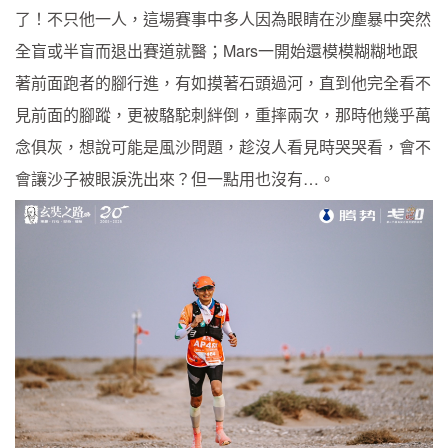
了！不只他一人，這場賽事中多人因為眼睛在沙塵暴中突然
全盲或半盲而退出賽道就醫；Mars一開始還模模糊糊地跟
著前面跑者的腳行進，有如摸著石頭過河，直到他完全看不
見前面的腳蹤，更被駱駝刺絆倒，重摔兩次，那時他幾乎萬
念俱灰，想說可能是風沙問題，趁沒人看見時哭哭看，會不
會讓沙子被眼淚洗出來？但一點用也沒有…。