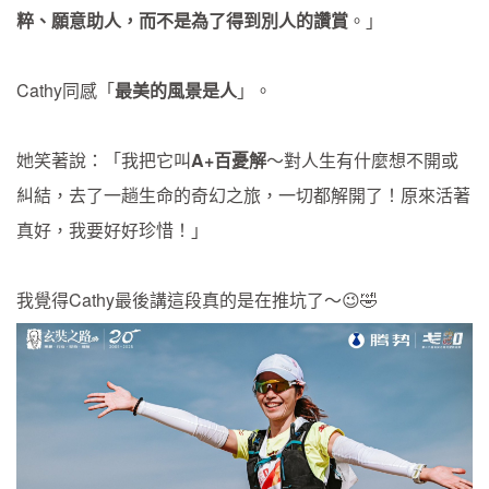
粹、願意助人，而不是為
了得到別人的讚賞
。」
Cathy同感「
最美的風景是人
」。
她笑著說：「我把它叫
A+百憂解
～對人生有什麼想不開或
糾結，去了一趟生命的奇幻之旅，一切都解開了！原來活著
真好，我要好好珍惜！」
我覺得Cathy最後講這段真的是在推坑了～😉🤣