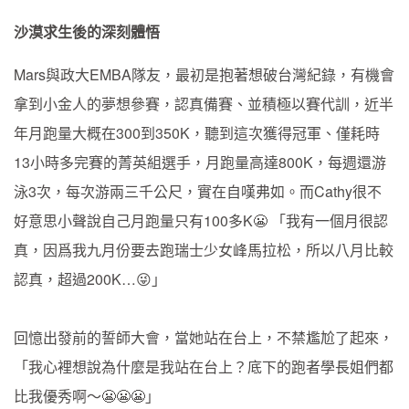
沙漠求生後的深刻體悟
Mars與政大EMBA隊友，最初是抱著想破台灣紀錄，有機會
拿到小金人的夢想參賽，認真備賽、並積極以賽代訓，近半
年月跑量大概在300到350K，聽到這次獲得冠軍、僅耗時
13小時多完賽的菁英組選手，月跑量高達800K，每週還游
泳3次，每次游兩三千公尺，實在自嘆弗如。而Cathy很不
好意思小聲說自己月跑量只有100多K😬 「我有一個月很認
真，因爲我九月份要去跑瑞士少女峰馬拉松，所以八月比較
認真，超過200K…😜」
回憶出發前的誓師大會，當她站在台上，不禁尷尬了起來，
「我心裡想說為什麼是我站在台上？底下的跑者學長姐們都
比我優秀啊～😬😬😬」