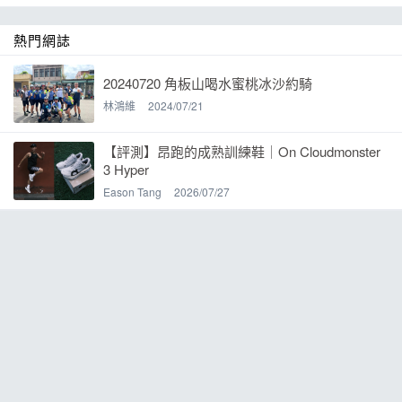
熱門網誌
20240720 角板山喝水蜜桃冰沙約騎
林鴻維
2024/07/21
【評測】昂跑的成熟訓練鞋｜On Cloudmonster
3 Hyper
Eason Tang
2026/07/27
黑邊
作者
近期發表的網誌
追蹤
【鞋測】三太子腳下的風火輪，反叛之路上的神
兵利器Mizuno Wave Rebellion Pro 3
山徑躍動【TEVA Trailwinder】風行者輕量越野