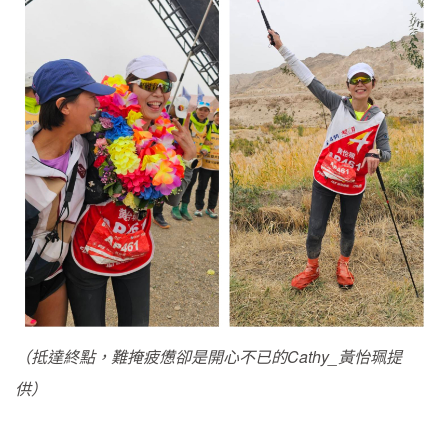
（抵達終點，難掩疲憊卻是開心不已的Cathy_黃怡珮提
供）