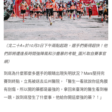
（戈二十A+於10月3日下午兩點起跑，選手們衝得超快！他
們即將遭逢長時間強陣風和沙塵暴的考驗_圖片取自賽事官
網）
到底為什麼那麼多選手的眼睛出現失明狀況？Mars堅持完
賽到終點，立馬被送去瓜州醫院，「醫生一看就說你這角膜
有刮傷，所以開的藥都是最強的，拿回來臺灣的醫生看到嚇
一跳，說到底發生了什麼事，他給你開這麼強的藥？！」