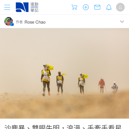
Rose Chao
作者
近期發表的網誌
追蹤
跑出奇蹟的「跑步機器人」呂松霖
我喜歡帶別人跑步的感覺～
跑而優則「划」是一種風潮？
忍住沒吃那好大的白草莓…他破PB了！
沙塵暴、雙眼失明，浪漫、手牽手看星