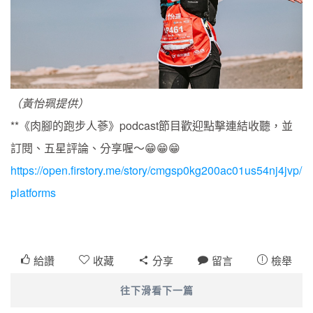
（黃怡珮提供）
**《肉腳的跑步人蔘》podcast節目歡迎點擊連結收聽，並
訂閱、五星評論、分享喔～😁😁😁
https://open.firstory.me/story/cmgsp0kg200ac01us54nj4jvp/
platforms
給讚
收藏
分享
留言
檢舉
往下滑看下一篇