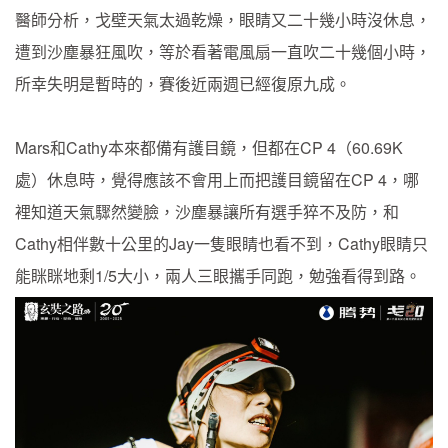
醫師分析，戈壁天氣太過乾燥，眼睛又二十幾小時沒休息，
遭到沙塵暴狂風吹，等於看著電風扇一直吹二十幾個小時，
所幸失明是暫時的，賽後近兩週已經復原九成。
Mars和Cathy本來都備有護目鏡，但都在CP 4（60.69K
處）休息時，覺得應該不會用上而把護目鏡留在CP 4，哪
裡知道天氣驟然變臉，沙塵暴讓所有選手猝不及防，和
Cathy相伴數十公里的Jay一隻眼睛也看不到，Cathy眼睛只
能眯眯地剩1/5大小，兩人三眼攜手同跑，勉強看得到路。