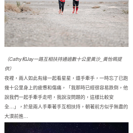
（Cathy和Jay一路互相扶持通過數十公里黃沙_黃怡珮提
供）
夜裡，兩人如此有緣一起看星星，還手牽手，一時忘了已跑
幾十公里身上的疲憊和傷痛，「我那時已經很容易跌倒，他
說我們一起手牽手走吧，我說沒問題的，這樣比較安
全…」，於是兩人手牽著手互相扶持，朝著前方似乎無盡的
大漠前進…