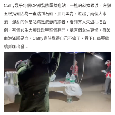
Cathy幾乎每個CP都驚險壓線進站，一進站就掉眼淚，左腳
五根指頭因為一直踹到石頭，頂到黑青，還起了兩個大水
泡！混亂的休息站滿是疲憊的跑者，看到有人失溫抽搐昏
倒，有個女生大腳趾趾甲整個翻開，還有個女生更慘，戳破
血泡滿腳是血，Cathy霎時覺得自己不痛了，吞下止痛藥繼
續掰咖出發…