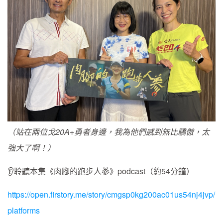
（站在兩位戈20A+勇者身邊，我為他們感到無比驕傲，太
強大了啊！）
👂聆聽本集《肉腳的跑步人蔘》podcast（約54分鐘）
https://open.firstory.me/story/cmgsp0kg200ac01us54nj4jvp/
platforms