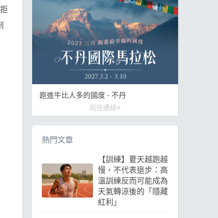
拒
剖
跑進牛比人多的國度 - 不丹
前往連結
熱門文章
【訓練】夏天越跑越
慢，不代表退步：高
溫訓練反而可能成為
天氣轉涼後的「隱藏
紅利」