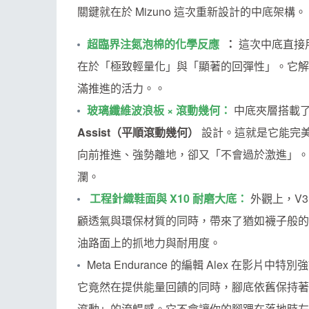
關鍵就在於 Mizuno 這次重新設計的中底架構。
超臨界注氮泡棉的化學反應
：
這次中底直接
在於「極致輕量化」與「顯著的回彈性」。它解
滿推進的活力。。
玻璃纖維波浪板 × 滾動幾何：
中底夾層搭載
Assist（平順滾動幾何）
設計。這就是它能完
向前推進、強勢離地，卻又「不會過於激進」。
瀾。
工程針織鞋面與 X10 耐磨大底：
外觀上，V
顧透氣與環保材質的同時，帶來了猶如襪子般
油路面上的抓地力與耐用度。
Meta Endurance 的編輯 Alex 在影片
它竟然在提供能量回饋的同時，腳底依舊保持著
滾動」的流暢感。它不會讓你的腳踝在落地時左