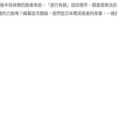
題
後半段掉速的跑者來說，「游刃有餘」這四個字，簡直是無法抗
SG
雙腿的力氣嗎？藉著這次開箱，我們從日本菁英跑者的背書，一路
它