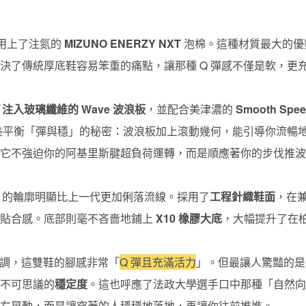
用上了注氮的
MIZUNO ENERZY NXT
泡棉。這種材質最大的優
決了傳統厚底鞋容易笨重的痛點，讓那種 Q 彈感不僅是軟，更
了
注入玻璃纖維的 Wave 波浪板
，並配合美津濃的
Smooth Spe
美平衡「彈與穩」的秘密：波浪板加上滾動幾何，能引導你流暢
它不強迫你的阿基里斯腱超負荷運轉，而是順應著你的步伐推波
3 的輪廓明顯比上一代更加俐落流線。採用了
工程針織鞋面
，在
的貼合感。底部則毫不吝嗇地鋪上
X10 橡膠大底
，大幅提升了在
中特別強調，這雙鞋的腳感非常「
Q 彈且充滿活力
」。但最讓人驚豔的是
不可思議的
穩定度
。這也呼應了法政大學選手口中那種「自然向
右晃動，而是讓穿著的人穩穩地落地，再讓你往前推進。