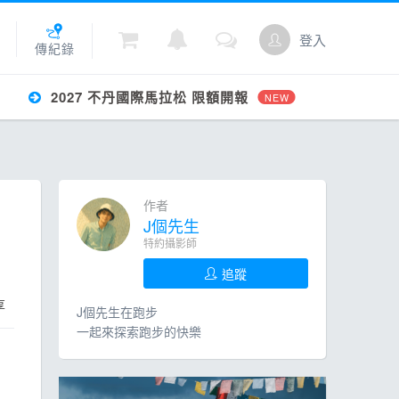
登入
傳紀錄
2027 不丹國際馬拉松 限額開報
NEW
城
作者
點數
J個先生
特約攝影師
追蹤
享
J個先生在跑步
一起來探索跑步的快樂