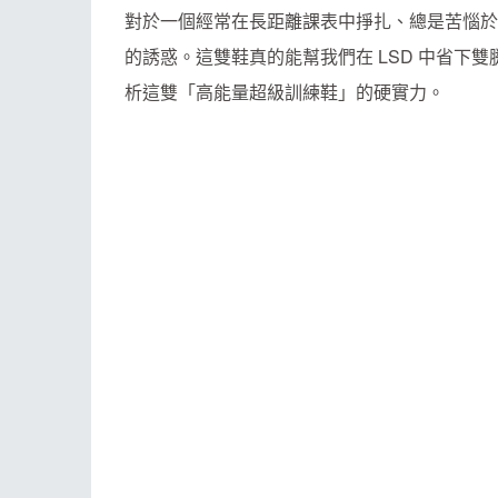
ESG
話
對於一個經常在長距離課表中掙扎、總是苦惱於
E
的誘惑。這雙鞋真的能幫我們在 LSD 中省下
其
析這雙「高能量超級訓練鞋」的硬實力。