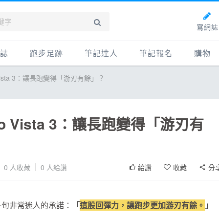
寫網誌
誌
跑步足跡
筆記達人
筆記報名
購物
 Vista 3：讓長跑變得「游刃有餘」？
新網誌
紀錄
筆記達人
購物
牌動態
路線
跑者資料庫
點數商
動賽事
配速工具
什麼是
o Vista 3：讓長跑變得「游刃有
鞋專區
每日照片
物故事
筆記隨堂考
科訓練
0
人收藏
0
人給讚
給讚
收藏
分
康生活
動旅遊
給出了一句非常迷人的承諾：
「
這股回彈力，讓跑步更加游刃有餘。
」