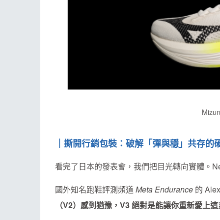
Mizu
｜撕開行銷包裝：破解「彈與穩」共存的
看完了日本的發表會，我們把目光轉向實體。Neo 
國外知名跑鞋評測頻道
Meta Endurance
的 A
（V2）感到猶豫，V3 絕對是能讓你重新愛上