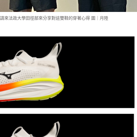
3發布會中，請來法政大學田徑部來分享對這雙鞋的穿著心得 圖｜月陸