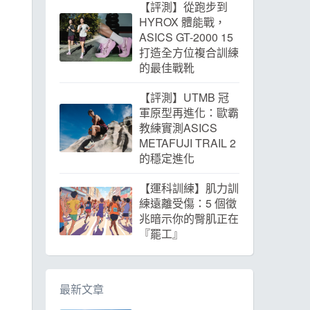
【評測】從跑步到
HYROX 體能戰，
ASICS GT-2000 15
打造全方位複合訓練
的最佳戰靴
【評測】UTMB 冠
軍原型再進化：歐霸
教練實測ASICS
METAFUJI TRAIL 2
的穩定進化
【運科訓練】肌力訓
練遠離受傷：5 個徵
兆暗示你的臀肌正在
『罷工』
最新文章