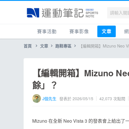
賽事活動
賽事影像
文章
網
首頁
文章
跑鞋專區
【編輯開箱】Mizuno Neo
國內
賽事影音相簿
品牌動態
最
國外
跑步好影片
運動賽事
品
跟著筆記跑
跑鞋專區
運
【編輯開箱】Mizuno Ne
健康品牌風雲賞
人物故事
跑
餘」？
運科訓練
人
健康生活
運
J個先生
發表於 2026/05/15
42,073
次點閱
活動旅遊
健
話題
活
Mizuno 在全新 Neo Vista 3 的發表會上