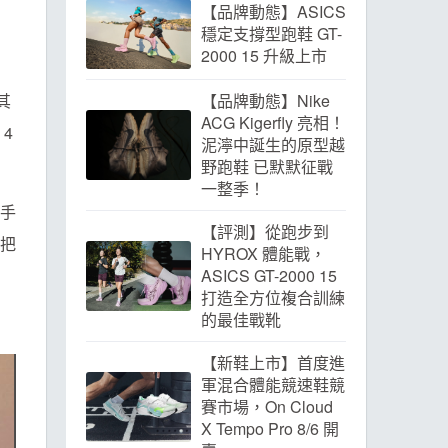
【品牌動態】ASICS
穩定支撐型跑鞋 GT-
2000 15 升級上市
其
【品牌動態】Nike
ACG Kigerfly 亮相！
4
泥濘中誕生的原型越
野跑鞋 已默默征戰
一整季！
手
【評測】從跑步到
把
HYROX 體能戰，
ASICS GT-2000 15
打造全方位複合訓練
的最佳戰靴
【新鞋上市】首度進
軍混合體能競速鞋競
賽市場，On Cloud
X Tempo Pro 8/6 開