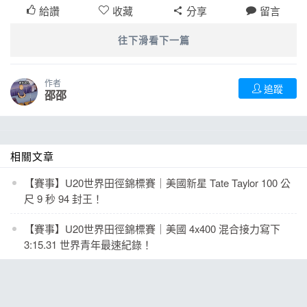
給讚
收藏
分享
留言
往下滑看下一篇
作者
追蹤
邵邵
相關文章
【賽事】U20世界田徑錦標賽｜美國新星 Tate Taylor 100 公
尺 9 秒 94 封王！
【賽事】U20世界田徑錦標賽｜美國 4x400 混合接力寫下
3:15.31 世界青年最速紀錄！
【世壯運】女子5000公尺競走揭開田徑