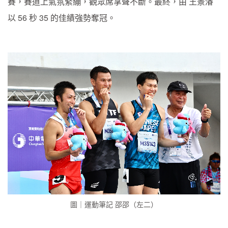
賽，賽道上氣氛緊繃，觀眾席掌聲不斷。最終，由 王景濬
以 56 秒 35 的佳績強勢奪冠。
圖｜運動筆記 邵邵（左二）