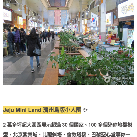
Jeju Mini Land 濟州島版小人國
✨
2 萬多坪超大園區展示超過 30 個國家、100 多個迷你地標模
型，北京紫禁城、比薩斜塔、倫敦塔橋、巴黎聖心堂等你一