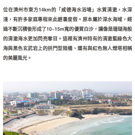
位在濟州市東方14km的「咸德海水浴場」水質清澈，水深
淺，有許多家庭專程來此避暑度假。原本屬於深水海域，經
過不斷沉積後形成了10~15m寬的優質白沙，讓像是珊瑚海般
的清澈海水更加閃亮奪目。這裡有濟州特有的清澈藍綠色大
海與黑色玄武岩上的拱門型陸橋、還有與紅色無人燈塔相稱
的美麗風光。