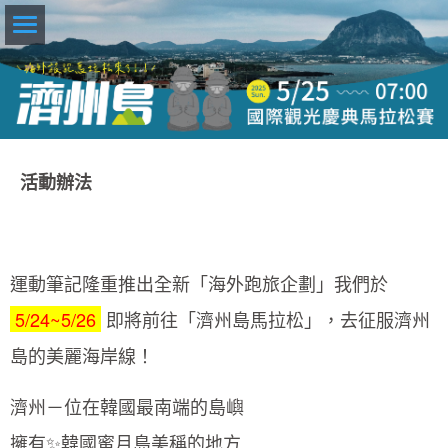
活動辦法
運動筆記隆重推出全新「海外跑旅企劃」我們於
5/24~5/26
即將前往「濟州島馬拉松」，去征服濟州
島的美麗海岸線！
濟州－位在韓國最南端的島嶼
擁有✨韓國蜜月島美稱的地方