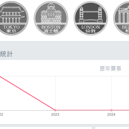
題
SG
它
統計
歷年賽事