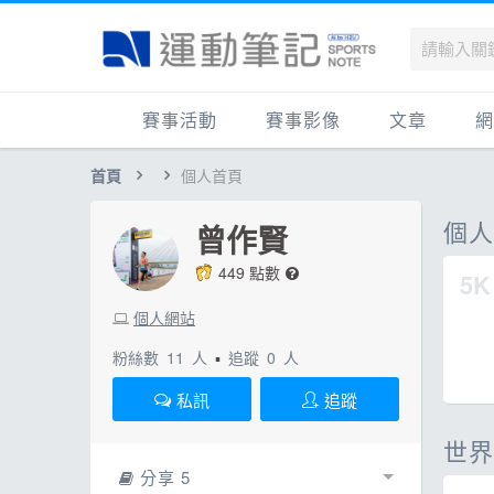
賽事活動
賽事影像
文章
網
首頁
個人首頁
國內
賽事影音相簿
品牌動態
最
國外
跑步好影片
運動賽事
品
個
曾作賢
跟著筆記跑
跑鞋專區
運
449 點數
5K
健康品牌風雲賞
人物故事
跑
個人網站
運科訓練
人
粉絲數
11
人
▪
追蹤
0
人
健康生活
運
私訊
追蹤
活動旅遊
健
世界
話題
活
分享 5