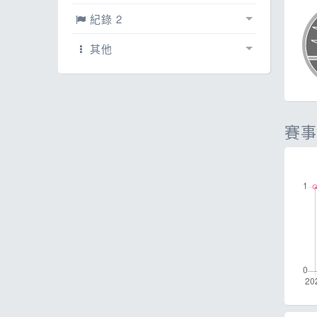
ESG
話
賽事相簿
0
紀錄 2
E
文章
紀錄
0
0
其他
其
網誌
賽事紀錄
配速工具
5
2
影片
線上馬拉松
0
0
賽事
每日照片
0
跳蚤市場
0