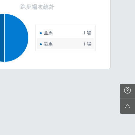
跑步場次統計
全馬
場
1
超馬
場
1