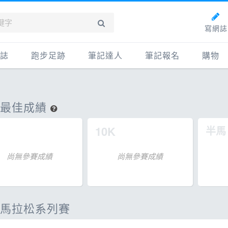
寫網誌
誌
跑步足跡
筆記達人
筆記報名
購物
新網誌
紀錄
筆記達人
購物
牌動態
路線
跑者資料庫
點數商
人最佳成績
動賽事
配速工具
什麼是
10K
半馬
鞋專區
每日照片
物故事
筆記隨堂考
尚無參賽成績
尚無參賽成績
科訓練
康生活
馬拉松系列賽
動旅遊