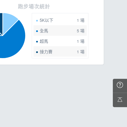
跑步場次統計
5K以下
場
1
全馬
場
5
超馬
場
1
接力賽
場
1