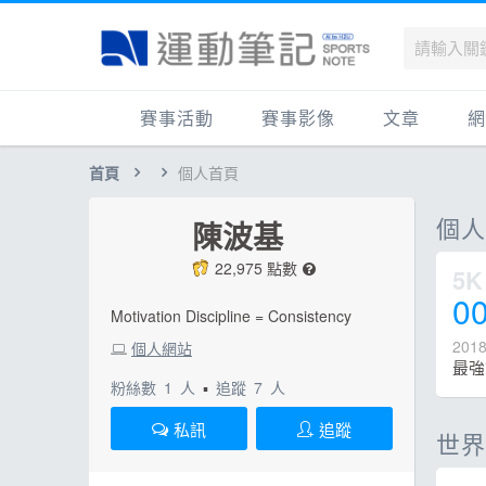
賽事活動
賽事影像
文章
網
首頁
個人首頁
國內
賽事影音相簿
品牌動態
最
國外
跑步好影片
運動賽事
品
個
陳波基
跟著筆記跑
跑鞋專區
運
22,975 點數
5K
健康品牌風雲賞
人物故事
跑
00
Motivation Discipline = Consistency
運科訓練
人
201
個人網站
健康生活
運
粉絲數
1
人
▪
追蹤
7
人
活動旅遊
健
私訊
追蹤
世界
話題
活