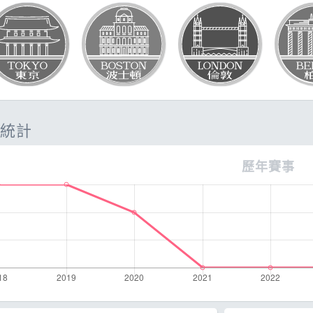
題
SG
它
統計
歷年賽事