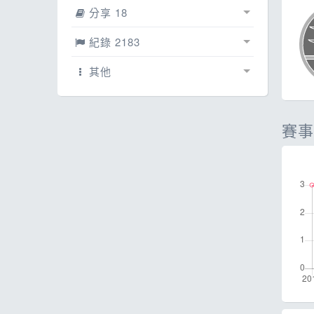
ESG
話
分享 18
E
賽事相簿
0
紀錄 2183
其
文章
紀錄
2175
0
其他
網誌
賽事紀錄
配速工具
5
8
賽事
影片
線上馬拉松
0
0
每日照片
13
跳蚤市場
0