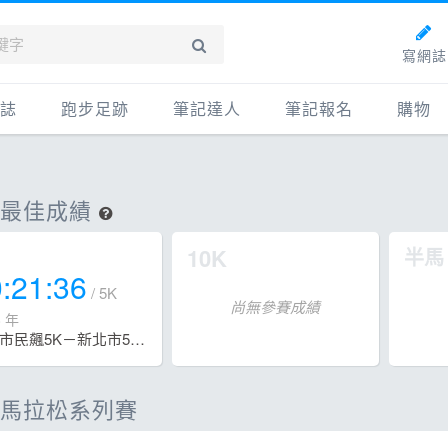
寫網誌
誌
跑步足跡
筆記達人
筆記報名
購物
新網誌
紀錄
筆記達人
購物
牌動態
路線
跑者資料庫
點數商
人最佳成績
動賽事
配速工具
什麼是
10K
半馬
鞋專區
每日照片
:21:36
/ 5K
物故事
筆記隨堂考
尚無參賽成績
8 年
最強市民飆5K－新北市5000公尺挑戰賽
科訓練
康生活
馬拉松系列賽
動旅遊