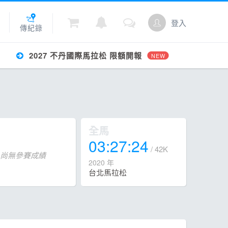
登入
傳紀錄
2027 不丹國際馬拉松 限額開報
NEW
城
點數
全馬
03:27:24
/ 42K
尚無參賽成績
2020 年
台北馬拉松