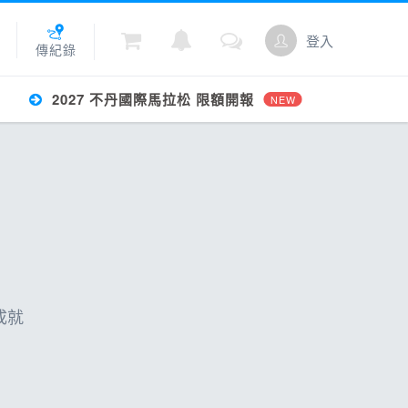
登入
傳紀錄
2027 不丹國際馬拉松 限額開報
NEW
城
點數
成就