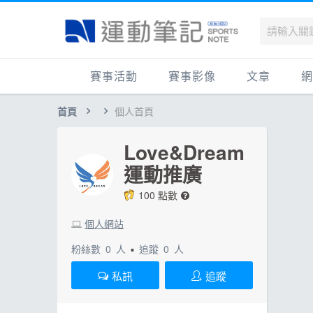
賽事活動
賽事影像
文章
網
首頁
個人首頁
國內
賽事影音相簿
品牌動態
最
國外
跑步好影片
運動賽事
品
Love&Dream
跟著筆記跑
跑鞋專區
運
運動推廣
健康品牌風雲賞
人物故事
跑
100 點數
運科訓練
人
個人網站
健康生活
運
粉絲數
0
人
▪
追蹤
0
人
活動旅遊
健
私訊
追蹤
話題
活