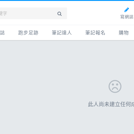
寫網誌
誌
跑步足跡
筆記達人
筆記報名
購物
新網誌
紀錄
筆記達人
購物
牌動態
路線
跑者資料庫
點數商
動賽事
配速工具
什麼是
鞋專區
每日照片
物故事
筆記隨堂考
科訓練
此人尚未建立任何
康生活
動旅遊