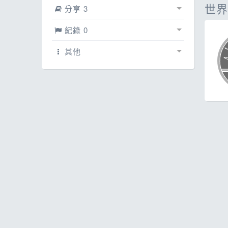
ESG
話
世界
分享 3
E
賽事相簿
0
紀錄 0
其
文章
紀錄
0
0
其他
網誌
賽事紀錄
配速工具
3
0
影片
線上馬拉松
0
0
每日照片
0
跳蚤市場
0