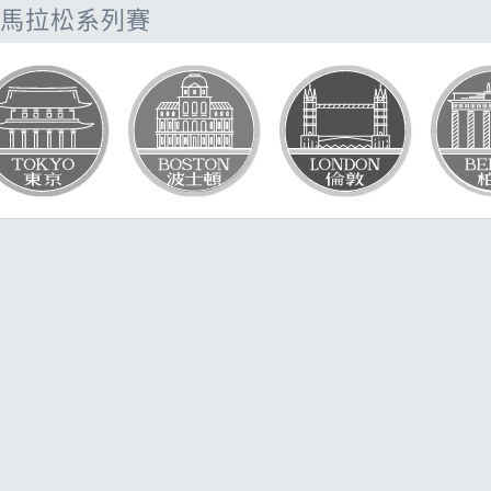
題
馬拉松系列賽
SG
它