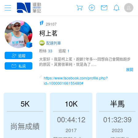
29107
柯上茗
配速列車
粉絲
33
追蹤
1
追蹤
大家好，我是柯上茗，跑齡7年多~~回想自己會開始跑步
的原因，其實很單純，就是為了......
私訊
展開
https://www.facebook.com/profile.php?
id=100000166155480#
5K
10K
半馬
00:44:12
01:32:39
尚無成績
2017
2023