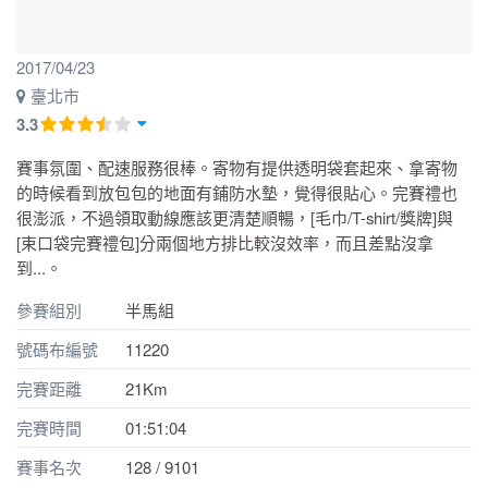
2017/04/23
臺北市
3.3
賽事氛圍、配速服務很棒。寄物有提供透明袋套起來、拿寄物
的時候看到放包包的地面有鋪防水墊，覺得很貼心。完賽禮也
很澎派，不過領取動線應該更清楚順暢，[毛巾/T-shirt/獎牌]與
[束口袋完賽禮包]分兩個地方排比較沒效率，而且差點沒拿
到...。
參賽組別
半馬組
號碼布編號
11220
完賽距離
21Km
完賽時間
01:51:04
賽事名次
128 / 9101