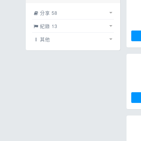
ESG
話
E
分享 58
其
賽事相簿
0
紀錄 13
文章
紀錄
0
0
其他
網誌
賽事紀錄
配速工具
53
13
影片
線上馬拉松
0
0
每日照片
5
跳蚤市場
0