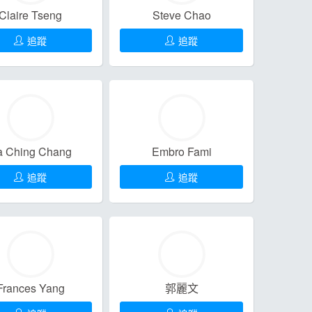
Claire Tseng
Steve Chao
追蹤
追蹤
a Ching Chang
Embro Fami
追蹤
追蹤
Frances Yang
郭麗文