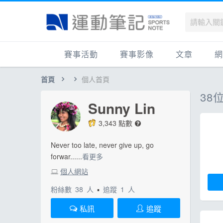
賽事活動
賽事影像
文章
網
首頁
個人首頁
國內
賽事影音相簿
品牌動態
最
38
國外
跑步好影片
運動賽事
品
Sunny Lin
跟著筆記跑
跑鞋專區
運
3,343 點數
健康品牌風雲賞
人物故事
跑
Never too late, never give up, go
運科訓練
人
forwar......
看更多
健康生活
運
個人網站
活動旅遊
健
粉絲數
38
人
▪
追蹤
1
人
話題
活
私訊
追蹤