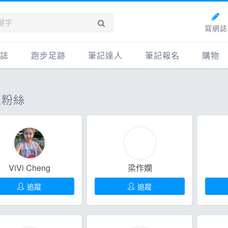
寫網誌
誌
跑步足跡
筆記達人
筆記報名
購物
新網誌
紀錄
筆記達人
購物
位粉絲
牌動態
路線
跑者資料庫
點數商
動賽事
配速工具
什麼是
鞋專區
每日照片
物故事
筆記隨堂考
ViVi Cheng
梁作嫻
科訓練
追蹤
追蹤
康生活
動旅遊