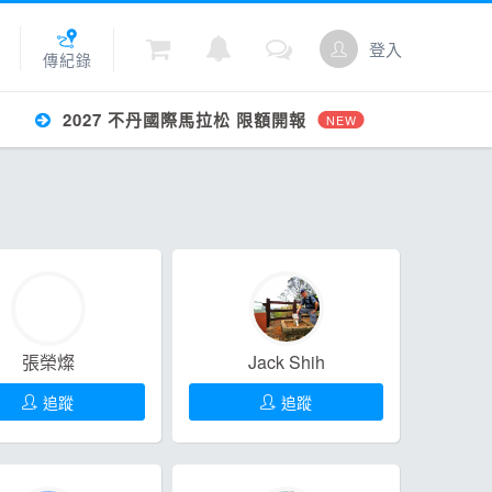
登入
傳紀錄
2027 不丹國際馬拉松 限額開報
NEW
城
點數
張榮燦
Jack Shih
追蹤
追蹤