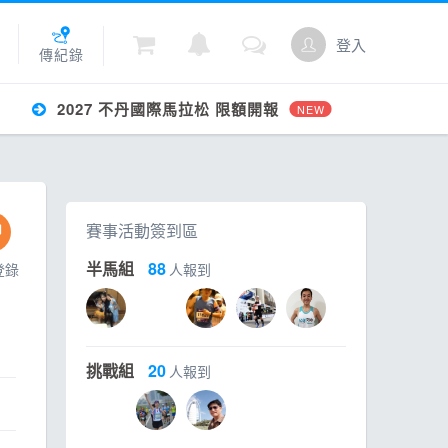
登入
傳紀錄
2027 不丹國際馬拉松 限額開報
NEW
城
賽事活動簽到區
點數
半馬組
88
登錄
人報到
挑戰組
20
人報到