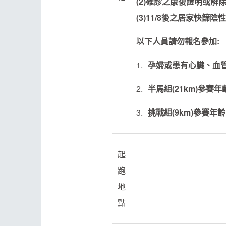
(2)確診之康復證明或解
(3)11/8後之居家快篩陰性
以下人員請勿報名參加:
孕婦或患有心臟、血
半馬組(21km)參賽
挑戰組(9km)參賽年
起
跑
地
點