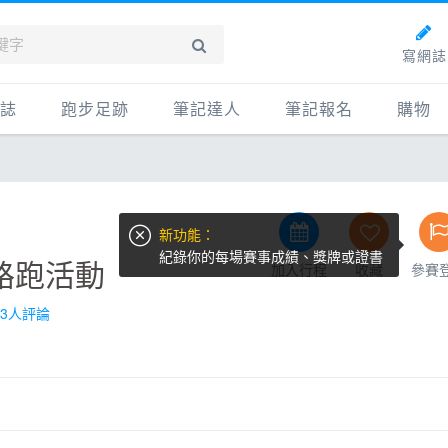
寫網誌
誌
跑步足跡
筆記達人
筆記報名
購物
新網誌
紀錄
筆記達人
購物
牌動態
路線
跑者資料庫
點數商
新功能：
動賽事
配速工具
什麼是
紀錄你的每場賽事成績、獎牌或證書
路跑活動
加入行程
收藏
參賽
鞋專區
每日照片
物故事
筆記隨堂考
3人評論
科訓練
康生活
動旅遊