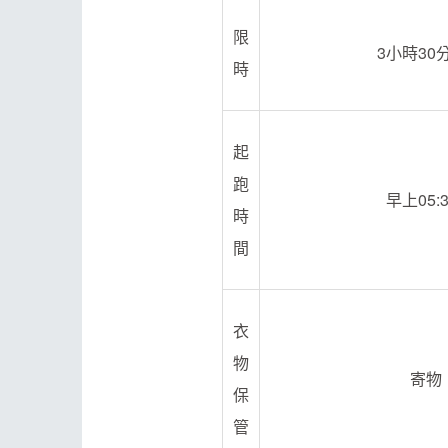
限
3小時30
時
起
跑
早上05:3
時
間
衣
物
寄物
保
管