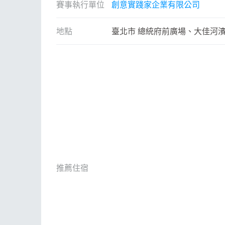
ESG
話
賽事執行單位
創意實踐家企業有限公司
E
地點
臺北市 總統府前廣場、大佳河
其
推薦住宿