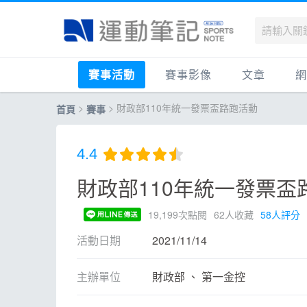
賽事活動
賽事影像
文章
網
>
> 財政部110年統一發票盃路跑活動
首頁
賽事
國內
賽事影音相簿
品牌動態
最
國外
跑步好影片
運動賽事
品
4.4
跟著筆記跑
跑鞋專區
運
財政部110年統一發票盃
健康品牌風雲賞
人物故事
跑
運科訓練
人
19,199次點閱
62人收藏
58人評分
健康生活
運
活動日期
2021/11/14
活動旅遊
健
主辦單位
財政部 、 第一金控
話題
活