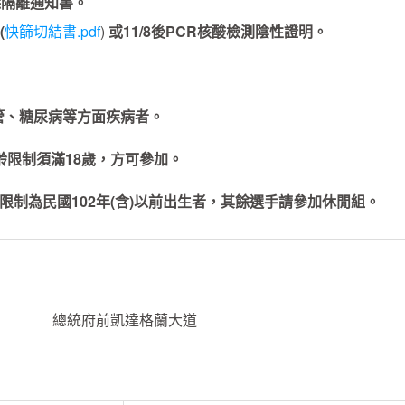
除隔離通知書。
(
快篩切結書.pdf
)
或11/8後PCR核酸檢測陰性證明。
管、糖尿病等方面疾病者。
年齡限制須滿18歲，方可參加。
齡限制為民國102年(含)以前出生者，其餘選手請參加休閒組。
總統府前凱達格蘭大道