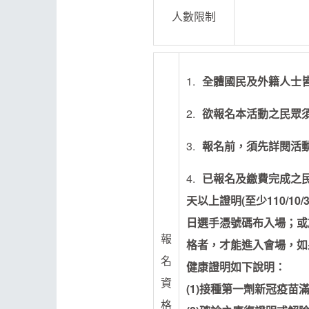
人數限制
全體國民及外籍人士
欲報名本活動之民眾須
報名前，須先詳閱活
已報名及繳費完成之民
天以上證明(至少110/
日選手憑號碼布入場；或
報
格者，才能進入會場，如
名
健康證明如下說明：
資
(1)接種第一劑新冠疫苗滿1
格