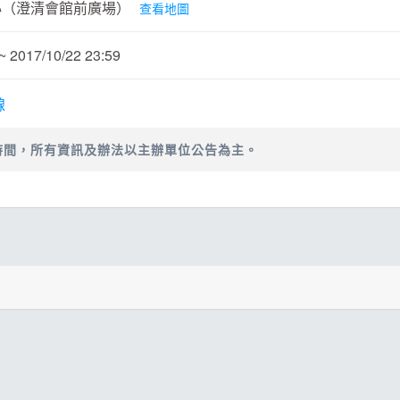
題
心（澄清會館前廣場）
查看地圖
SG
2017/10/22 23:59
它
線
時間，所有資訊及辦法以主辦單位公告為主。
鳥松區大埤路115號）