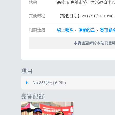
ESG
話
地點
高雄市 高雄市勞工生活教育中
E
其他時程
【報名日期】2017/10/16 19:00 ~ 
其
相關連結
線上報名
活動簡章
賽事路
本資訊更新於本站刊登
項目
No.35鳥松 ( 6.2K )
完賽紀錄
起跑
15:22 澄清會館前廣場（高雄市
報到
14:00