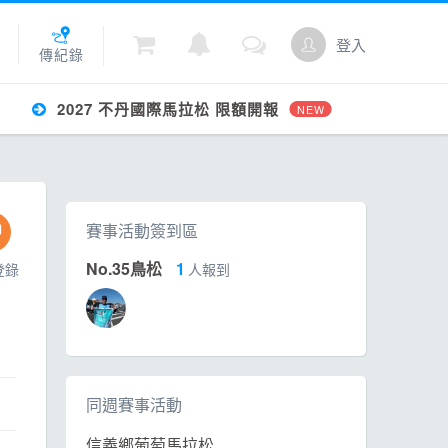
登入
傳紀錄
2027 不丹國際馬拉松 限額開報
NEW
城
賽事活動簽到區
點數
No.35鳥松
1
登錄
人報到
同週賽事活動
信義鄉葡萄馬拉松