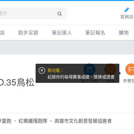
寫網誌
誌
跑步足跡
筆記達人
筆記報名
購物
新網誌
紀錄
筆記達人
購物
牌動態
路線
跑者資料庫
點數商
新功能：
動賽事
配速工具
什麼是
紀錄你的每場賽事成績、獎牌或證書
.35鳥松
加入行程
收藏
參賽
鞋專區
每日照片
物故事
筆記隨堂考
科訓練
康生活
享愛跑 、 紅螞蟻慢跑隊 、 高雄市文化創意發展協進會
動旅遊