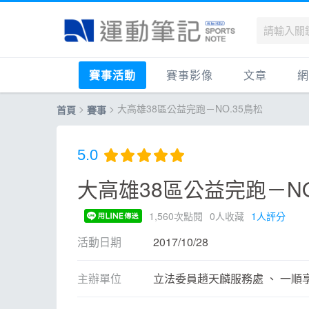
賽事活動
賽事影像
文章
網
>
> 大高雄38區公益完跑－NO.35鳥松
首頁
賽事
國內
賽事影音相簿
品牌動態
最
國外
跑步好影片
運動賽事
品
5.0
跟著筆記跑
跑鞋專區
運
大高雄38區公益完跑－NO
健康品牌風雲賞
人物故事
跑
運科訓練
人
1,560次點閱
0人收藏
1人評分
健康生活
運
活動日期
2017/10/28
活動旅遊
健
主辦單位
立法委員趙天麟服務處 、 一順
話題
活