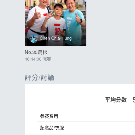
費用
免費
參賽贈品
紀念衫
Chen Chia-Hung
No.35鳥松
48:44:00 完賽
評分/討論
平均分數
參賽費用
紀念品/衣服