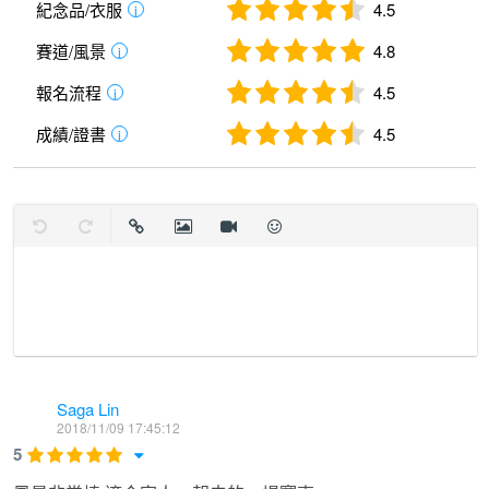
紀念品/衣服
4.5
i
頭社&rarr;武登村&rarr;台21近75.5K 處折返&rarr;武登村
賽道/風景
4.8
i
&rarr;頭社 &nbsp;&rarr;向山遊客中心</p><p>2014全馬
報名流程
4.5
i
42K</p><p><br></p><p>29公里超半馬挑戰組路線：</p>
<p>向山遊客中心&rarr;水社&rarr;環湖公路（台21甲）&rarr;
成績/證書
4.5
i
文武廟&rarr;水蛙頭&rarr;纜車站&rarr;德化社（伊達邵）
&rarr;玄奘寺&rarr;玄光寺&rarr;頭社&rarr;向山遊客中心</p>
<p><br></p><p><a
復原
取消復原
插入連結
插入圖片
插入影片
表情
href="http://i0.wp.com/69.195.124.134/~isportss/wordpress/
wp-
content/uploads/2014/06/2014%E9%87%8C%E7%A8%8B
%E6%95%B8.jpg" target="_blank"><img
Saga Lin
src="b7137b90759921c28546f759fdcbdad65f93f983524def
2018/11/09 17:45:12
3dca464469d2cf9f3e.jpg" style="width: 678.495px; height:
5
508.217px;" class="fr-dii fr-draggable"></a></p><div