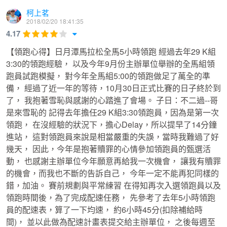
柯上茗
width="640" height="360" frameborder="0"></iframe>
2018/02/20 18:41:35
</span></span></span><br></div></div></div>
4.17
【領跑心得】日月潭馬拉松全馬5小時領跑 經過去年29 K組
3:30的領跑經驗， 以及今年9月份主辦單位舉辦的全馬組領
跑員試跑模擬， 對今年全馬組5:00的領跑做足了萬全的準
備， 經過了近一年的等待，10月30日正式比賽的日子終於到
了， 我抱著雪恥與感謝的心踏進了會場。 子日：不二過--哥
是來雪恥的 記得去年擔任29 K組3:30領跑員，因為是第一次
領跑， 在沒經驗的狀況下，擔心Delay，所以提早了14分鐘
進站， 這對領跑員來說是相當嚴重的失誤，當時我難過了好
幾天， 因此，今年是抱著贖罪的心情參加領跑員的甄選活
動， 也感謝主辦單位今年願意再給我一次機會， 讓我有贖罪
的機會，而我也不斷的告訴自己， 今年一定不能再犯同樣的
錯，加油。 賽前規劃與平常練習 在得知再次入選領跑員以及
領跑時間後，為了完成配速任務， 先參考了去年5小時領跑
員的配速表，算了一下均速， 約6小時45分(扣除補給時
間)， 並以此做為配速計畫表提交給主辦單位， 之後每週至