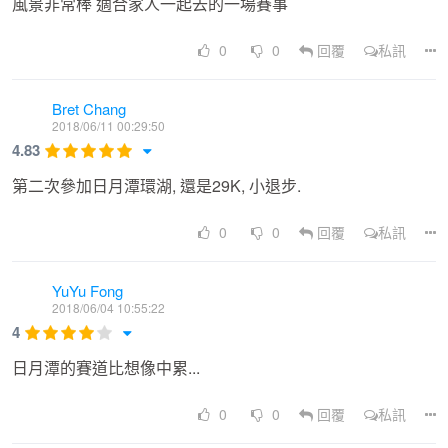
風景非常棒 適合家人一起去的一場賽事
style="text-align: center;"><span id="docs-internal-guid-
0
0
回覆
私訊
1f38336a-4fb5-814f-38fb-b6098d9b4d72" style="font-
size:14.666666666666666px;font-
Bret Chang
family:Arial;color:#000000;background-
2018/06/11 00:29:50
4.83
color:transparent;font-weight:400;font-style:normal;font-
第二次參加日月潭環湖, 還是29K, 小退步.
variant:normal;text-decoration:none;vertical-
align:baseline;">（▲點擊看大圖）<br><br></span><div
0
0
回覆
私訊
style="text-align: left;"><span style="color: rgb(0, 0, 0);">
<span style="font-family: Arial;">【影音介紹】<br></span>
YuYu Fong
2018/06/04 10:55:22
</span><div style="text-align: center;"><span style="color:
4
rgb(0, 0, 0);"><span style="font-family: Arial;"><span
日月潭的賽道比想像中累...
class="fr-video fr-dvi fr-draggable" contenteditable="false"
style=""><iframe
0
0
回覆
私訊
src="//www.youtube.com/embed/mb3ZVLh-rd0"