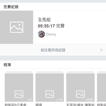
完賽紀錄
全馬組
完賽
05:35:17
Denny
前往看所有紀錄
相簿
+43
+118
+3334
終點前5公里處
精選
玄奘寺/網友 陳智佑
終點