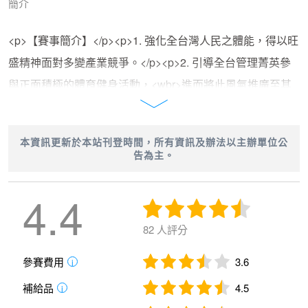
簡介
<p>【賽事簡介】</p><p>1. 強化全台灣人民之體能，得以旺
盛精神面對多變產業競爭。</p><p>2. 引導全台管理菁英參
與正面積極的體育健身活動，<wbr>進而將此風氣推廣至其
所屬家庭、 企業、社區。</p><p>3. 略盡社會責任，發揮人
溺已溺之精神，<wbr>動員募款捐贈給公益團體或弱勢族
本資訊更新於本站刊登時間，所有資訊及辦法以主辦單位公
群。本活動並將結合跑步作公益，<wbr>「報名參賽選手每
告為主。
完成一公里，主辦單位為選手捐款一元」<wbr>予社福機關
4.4
或弱勢團體。</p><p>4. 以實際力量推動地方經濟，發展地
方觀光，増加地方繁榮與收入。</p><p>5. 2012-2015 公益
82 人評分
捐款為98萬。</p><p><br></p><p>【賽事路線】</p><p>42
公里全程馬拉松路線：</p><p>向山遊客中心-&rarr;水社
參賽費用
3.6
i
&rarr;環湖公路（台21甲）&rarr;文武廟&rarr;水蛙頭&rarr;纜
補給品
4.5
i
車站&rarr;德化社（伊達邵） &rarr;玄奘寺&rarr;玄光寺&rarr;