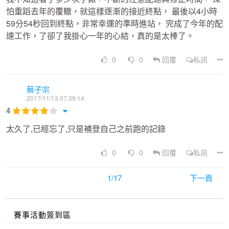
怕重蹈去年的覆轍，就這樣逐漸的接近終點， 最後以4小時
59分54秒回到終點，非常幸運的準時進站， 完成了今年的配
速工作，了卻了我掛心一年的心結，真的是太棒了。
0
0
回覆
私訊
蔡子宗
2017/11/13 07:39:14
4
太久了,已經忘了,只是補登自己之前跑的記錄
0
0
回覆
私訊
1/17
下一頁
賽事活動簽到區