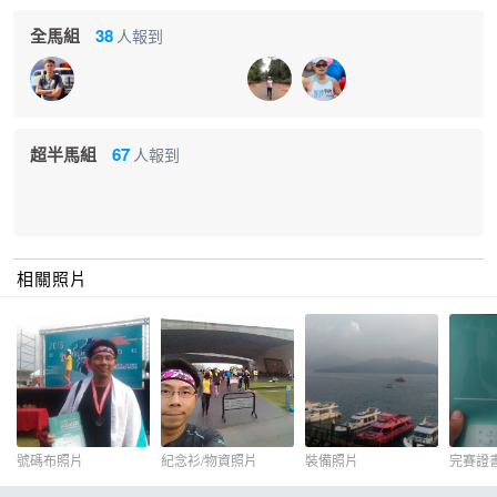
全馬組
38
人報到
超半馬組
67
人報到
相關照片
號碼布照片
紀念衫/物資照片
裝備照片
完賽證