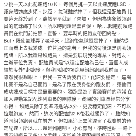
少挑一天以此配速跑10 K， 每個月挑一天以此速度跑LSD，
讓身體適應步頻、步距。 氣球雖然掉了，但我還是配速員 比
賽這天終於到了，雖然早早就到了會場， 但因為綁象徵領跑
員的氣球綁了很久，所以時間還是蠻倉促， 哈….起跑前領跑
員們在拱門前拍照、宣誓， 要準時的把跑友帶回終點，
But，既使氣球弄了老半天，起跑後氣球還是掉了， 雖然從
正面看上去我變成一位普通的跑者， 但我的背後還是別著領
跑牌，所以我還是領跑員， 還是要展現我的專業，對跑友、
主辦單位負責。 配速員就是"以穩定配速為己任，置個人成
績於度外" 起跑後，與我同組的領跑員紛紛跑到我前面了，
雖然我很想跟上，但我一直告訴我自己，配速要穩定， 這場
比賽不是為自己而跑，是為了跟在我身後的跑友們， 讓他們
成功達成目標才是最重要的。 獨跑是為了實踐賽前的承諾 在
加入運動筆記配速列車長的團隊後，資深的列車長經常分享
心得， 領跑員除了要準時進站以外，更要穩定配速，不可以
拉爆跑友， 然而，這次的配速約2 K後我就獨跑了， 雖然知
道同組領跑員就在前方， 但如果追上去就違背了我賽前的預
定配速，所以……還是獨跑吧。 小心應對，準時進站 一路上
我不知道看了多少次手錶，不斷的注意配速與修正時間， 深