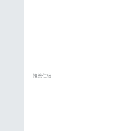
ESG
話
E
其
推薦住宿