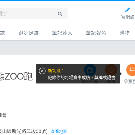
寫網誌
誌
跑步足跡
筆記達人
筆記報名
購物
新網誌
紀錄
筆記達人
購物
牌動態
路線
跑者資料庫
點數商
新功能：
動賽事
配速工具
什麼是
態ZOO跑
紀錄你的每場賽事成績、獎牌或證書
加入行程
收藏
參賽
鞋專區
每日照片
物故事
筆記隨堂考
科訓練
康生活
總會
動旅遊
文山區新光路二段30號)
查看地圖