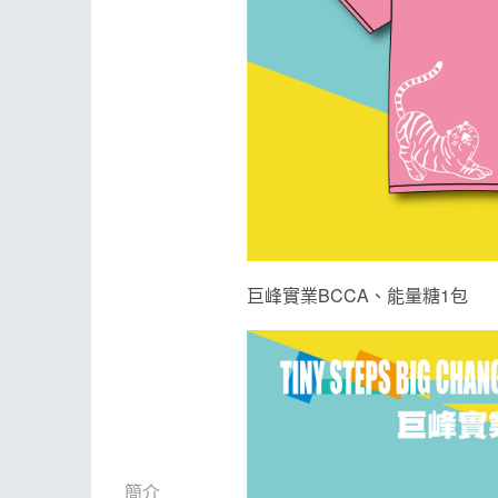
巨峰實業BCCA、能量糖1包
簡介