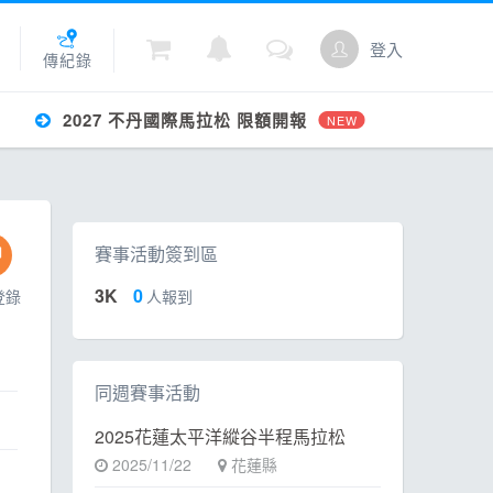
登入
傳紀錄
2027 不丹國際馬拉松 限額開報
NEW
城
賽事活動簽到區
點數
3K
0
登錄
人報到
同週賽事活動
2025花蓮太平洋縱谷半程馬拉松
2025/11/22
花蓮縣