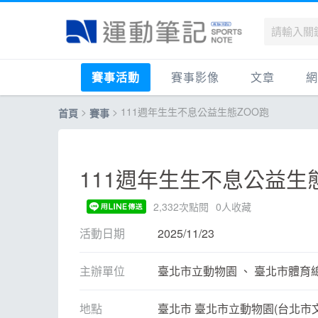
賽事活動
賽事影像
文章
網
>
> 111週年生生不息公益生態ZOO跑
首頁
賽事
國內
賽事影音相簿
品牌動態
最
國外
跑步好影片
運動賽事
品
跟著筆記跑
跑鞋專區
運
111週年生生不息公益生
健康品牌風雲賞
人物故事
跑
2,332次點閱
0人收藏
運科訓練
人
活動日期
2025/11/23
健康生活
運
活動旅遊
健
主辦單位
臺北市立動物園 、 臺北市體育
話題
活
地點
臺北市 臺北市立動物園(台北市