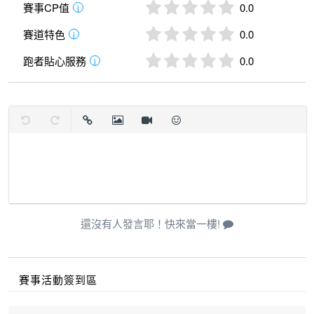
賽事CP值
0.0
i
賽道特色
0.0
i
跑者貼心服務
0.0
i
復原
取消復原
插入連結
插入圖片
插入影片
表情
還沒有人發言耶！快來當一樓!
賽事活動簽到區