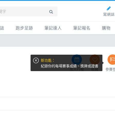
寫網誌
誌
跑步足跡
筆記達人
筆記報名
購物
新網誌
紀錄
筆記達人
購物
牌動態
路線
跑者資料庫
點數商
新功能：
動賽事
配速工具
什麼是
紀錄你的每場賽事成績、獎牌或證書
加入行程
收藏
參賽
鞋專區
每日照片
物故事
筆記隨堂考
科訓練
康生活
動旅遊