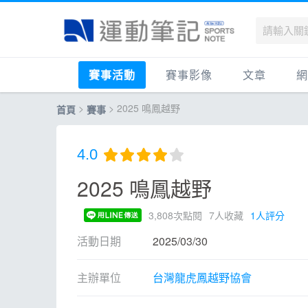
賽事活動
賽事影像
文章
網
>
> 2025 鳴鳳越野
首頁
賽事
國內
賽事影音相簿
品牌動態
最
國外
跑步好影片
運動賽事
品
4.0
跟著筆記跑
跑鞋專區
運
2025 鳴鳳越野
健康品牌風雲賞
人物故事
跑
運科訓練
人
3,808次點閱
7人收藏
1人評分
健康生活
運
活動日期
2025/03/30
活動旅遊
健
主辦單位
台灣龍虎鳳越野協會
話題
活