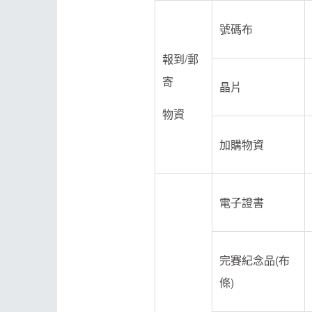
號碼布
報到/郵
寄
晶片
物資
加購物資
電子證書
完賽紀念品(布
條)