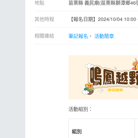
ESG
話
地點
苗栗縣 義民廟(苗栗縣獅潭鄉46
E
其他時程
【報名日期】2024/10/04 10:00 ~ 
其
相關連結
筆記報名
活動簡章
活動組別：
組別