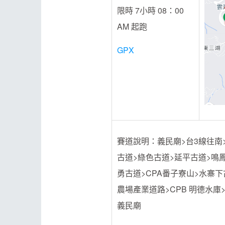
限時 7小時 08：00
AM 起跑
GPX
賽道說明：義民廟>台3線往南
古道>綠色古道>延平古道>鳴鳳
勇古道>CPA番子寮山>水寨下
農場產業道路>CPB 明德水庫
義民廟