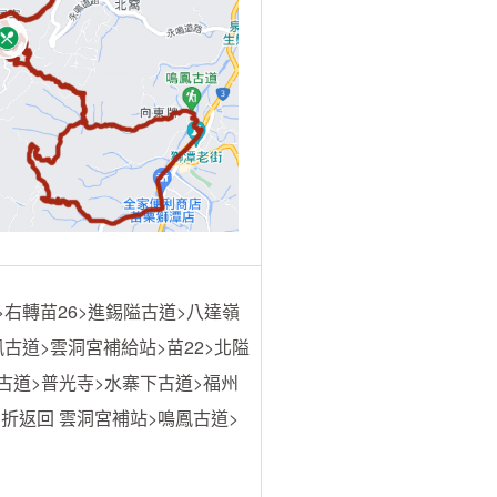
>右轉苗26>進錫隘古道>八達嶺
古道>雲洞宮補給站>苗22>北隘
古道>普光寺>水寨下古道>福州
>折返回 雲洞宮補站>鳴鳳古道>