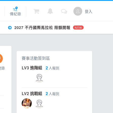
登入
傳紀錄
2027 不丹國際馬拉松 限額開報
NEW
城
賽事活動簽到區
點數
LV3 進階組
2
登錄
人報到
LV2 挑戰組
2
人報到