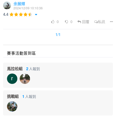
余展輝
2024/12/09 10:10:36
限
4.4
6.5小時
3.5小時
2小時
50分鐘
0
0
回覆
私訊
時
1/1
限
500人
1000人
1500人
800人
賽事活動簽到區
額
馬拉松組
2
人報到
集
合
AM 6:30
AM 6:30
AM 6:30
AM 7:0
時
間
挑戰組
1
人報到
起