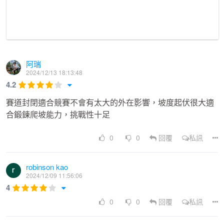
集
合/
不使用
檢
使用晶片(晶片黏貼於號碼布後方) 不需額外
片 不計
錄
報到，請準時於起跑拱門後集合。
名次 不
阿瑞
時
檢錄
2024/12/13 18:13:48
間
4.2
賽道封閉適合競賽不會有太大的外在影響，坡度起伏很大適
保
合鍛鍊爬坡能力，挑戰性十足
每位選手均投保新臺幣300萬元人身保險及500萬元公
意外險
0
0
回覆
私訊
險
robinson kao
報
2024/12/09 11:56:06
名
本次賽會一律採網路報名：請至
伊貝特報名網
報名 
4
日
定報名日期：113年8月9日12:00至10月14日23:59止
0
0
回覆
私訊
期