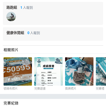
跑
AM 7:00
AM 7:10
AM 7:20
AM 7:3
路跑組
1
人報到
時
間
集
健康休閒組
0
人報到
合
經濟部水利署南區水資源分署曾文水庫辦公區旁草坪
地
相關照片
點
贈品
參賽贈品：
公共意外險
號碼布照片
完賽證書
獎牌照片
完賽禮
項目
參賽衣
號碼布
別針
及人身保險
完賽紀錄
馬 拉 松 組
背心
O
O
O