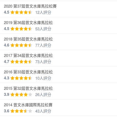
2020 第37屆曾文水庫馬拉松賽
4.5
12人評分
路跑組(12KM) 參賽衣
2019 第36屆曾文水庫馬拉松
4.5
53人評分
2018 第35屆曾文水庫馬拉松
4.6
77人評分
健康休閒組(3KM) 參賽衣
2017 第34屆曾文水庫馬拉松
4.7
73人評分
完賽贈品：
2016 第33屆曾文水庫馬拉松
4.3
10人評分
浴
毛
獎
餐
礦泉
項目
電子證書
2015 第32屆曾文水庫馬拉松
巾
巾
牌
點
水
3.9
26人評分
電子成績
2014 曾文水庫國際馬拉松賽
馬拉松組
O
×
O
O
O
3.6
43人評分
證書