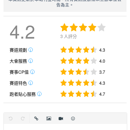
告為主。
4.2
3 人評分
競賽項目
賽道規劃
4.3
i
比
健康休
大會服務
4.0
i
賽
馬拉松組
挑戰組
路跑組
組
賽事CP值
3.7
i
項
（42.195KM）
（21.3KM）
（12KM）
（3KM
賽道特色
4.3
目
i
跑者貼心服務
4.7
i
報
NT$：
名
NT$：1000
NT$：800
NT$：700
500
費
復原
取消復原
插入連結
插入圖片
插入影片
表情