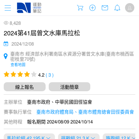
8,428
2024第41屆曾文水庫馬拉松
2024/12/08
臺南市 經濟部水利署南區水資源分署曾文水庫(臺南市楠西區
密枝里70號)
查看地圖
4.2
( 3 )
線上報名
活動簡章
主辦單位
臺南市政府、中華民國田徑協會
賽事執行單位
臺南市政府體育局、臺南市體育總會田徑委員會
其他時程
報名期間 2024/08/09 2024/10/14
馬拉松組 42.195 K
挑戰組 21.3 K
路跑組 12 K