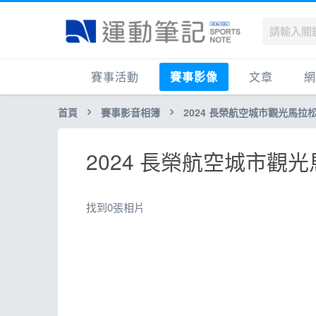
賽事活動
賽事影像
文章
網
首頁
賽事影音相簿
2024 長榮航空城市觀光馬拉
國內
賽事影音相簿
品牌動態
最
國外
跑步好影片
運動賽事
品
2024 長榮航空城市觀光馬
跟著筆記跑
跑鞋專區
運
健康品牌風雲賞
人物故事
跑
找到0張相片
運科訓練
人
健康生活
運
活動旅遊
健
話題
活