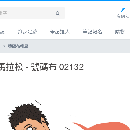
寫網誌
誌
跑步足跡
筆記達人
筆記報名
購物
松
號碼布搜尋
新網誌
紀錄
筆記達人
購物
牌動態
路線
跑者資料庫
點數商
拉松 - 號碼布 02132
動賽事
配速工具
什麼是
鞋專區
每日照片
物故事
筆記隨堂考
科訓練
康生活
動旅遊